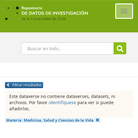
Ir
al
Cambi
contenido
naveg
principal
Buscar
Filtrar resultados
Este dataverse no contiene dataverses, datasets, ni
archivos. Por favor
identifíquese
para ver si puede
añadirlos.
Materia:
Medicina, Salud y Ciencias de la Vida