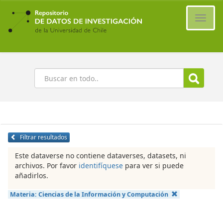
Ir
al
Cambi
contenido
naveg
principal
Buscar
Filtrar resultados
Este dataverse no contiene dataverses, datasets, ni
archivos. Por favor
identifíquese
para ver si puede
añadirlos.
Materia:
Ciencias de la Información y Computación