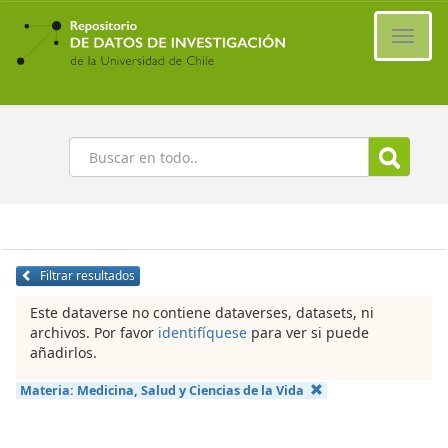
Ir
al
Cambi
contenido
naveg
principal
Buscar
Filtrar resultados
Este dataverse no contiene dataverses, datasets, ni
archivos. Por favor
identifíquese
para ver si puede
añadirlos.
Materia:
Medicina, Salud y Ciencias de la Vida