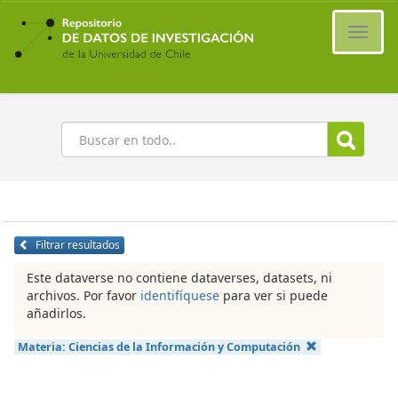
Ir
al
Cambi
contenido
naveg
principal
Buscar
Filtrar resultados
Este dataverse no contiene dataverses, datasets, ni
archivos. Por favor
identifíquese
para ver si puede
añadirlos.
Materia:
Ciencias de la Información y Computación