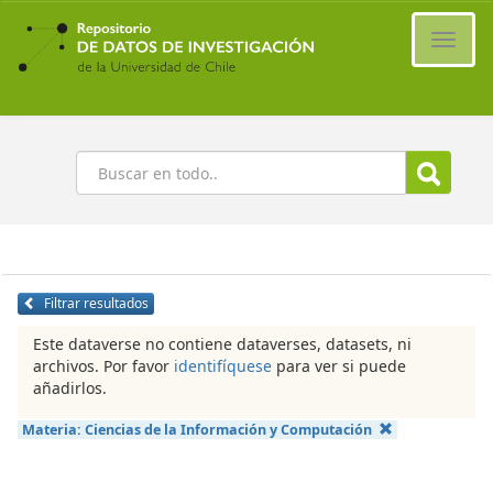
Ir
al
Cambi
contenido
naveg
principal
Buscar
Filtrar resultados
Este dataverse no contiene dataverses, datasets, ni
archivos. Por favor
identifíquese
para ver si puede
añadirlos.
Materia:
Ciencias de la Información y Computación