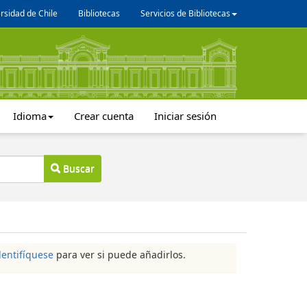
rsidad de Chile
Bibliotecas
Servicios de Bibliotecas
Idioma
Crear cuenta
Iniciar sesión
Buscar
dentifíquese
para ver si puede añadirlos.