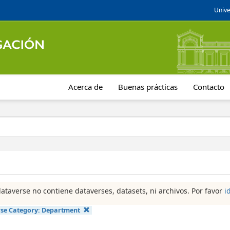
Unive
Acerca de
Buenas prácticas
Contacto
dataverse no contiene dataverses, datasets, ni archivos. Por favor
i
se Category:
Department