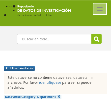
Ir
al
Cambi
contenido
naveg
principal
Buscar
Filtrar resultados
Este dataverse no contiene dataverses, datasets, ni
archivos. Por favor
identifíquese
para ver si puede
añadirlos.
Dataverse Category:
Department