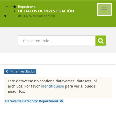
Ir
al
Cambi
contenido
naveg
principal
Buscar
Filtrar resultados
Este dataverse no contiene dataverses, datasets, ni
archivos. Por favor
identifíquese
para ver si puede
añadirlos.
Dataverse Category:
Department