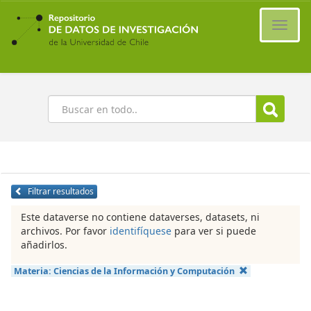
Ir
al
Cambi
contenido
naveg
principal
Buscar
Filtrar resultados
Este dataverse no contiene dataverses, datasets, ni
archivos. Por favor
identifíquese
para ver si puede
añadirlos.
Materia:
Ciencias de la Información y Computación