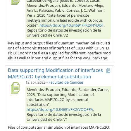
Castellanos-Águila, Jesús E.; Lodeiro, Lucas;
Menéndez-Proupin, Eduardo; Montero-Alejo,
Ana L.; Palacios, Pablo; Conesa, J. C.; Wahnón,
Perla, 2020, "Interfaces of perovskite
methylammonium lead iodide with cuprous
oxide",
https://doi.org/10.34691/FK2/NYDJ5T
,
Repositorio de datos de investigación de la
Universidad de Chile, V2
Key input and output files of quantum mechanical calculati
ons of electronic states of interfaces of Cu2O with CH3NH3
PbI3. Coordinate files a supplied for different interface mod
els, as well as input and output files for the VASP package.
Data supporting Modification of interfaces
MAPI/Cu2O by elemental substitution
12 abr. 2023
-
Facultad de Ciencias
Menéndez-Proupin, Eduardo; Santander, Carlos,
2023, "Data supporting Modification of
interfaces MAPI/Cu2O by elemental
substitution",
https://doi.org/10.34691/FK2/VOOFPA
,
Repositorio de datos de investigación de la
Universidad de Chile, V1
Files of computational simulation of interfaces MAPI/Cu2O.