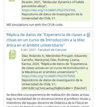
Ricardo, 2021, "Molecular dynamics of halide
perovskite alloys",
https://doi.org/10.34691/FK2/Z5CFN9
,
Repositorio de datos de investigación de la
Universidad de Chile, V1
MD simulations run with the CP2K code.
Réplica de datos de "Experiencia de clases a
ctivas en un curso de Introducción a la Mec
ánica en el ámbito universitario"
4 abr. 2023
-
Facultad de Ciencias
Díaz, Rolando A.; Menéndez-Proupin, Eduardo;
Carreño, María José; Díaz, Rodney; Lizana,
Karina, 2020, "Réplica de datos de "Experiencia
de clases activas en un curso de Introducción a
la Mecánica en el ámbito universitario"",
https://doi.org/10.34691/FK2/SYTAN0
,
Repositorio de datos de investigación de la
Universidad de Chile, V1,
UNF:6:BCrqChHLveGvy2NJBGGvBA== [fileUNF]
Se describe una experiencia de realización de clases activas
bajo la modalidad de co-docencia (entre el profesor titular y
miembros del equipo docente de Didáctica de la Física) en
un curso de Introducción a la Mecánica en el ámbito univer