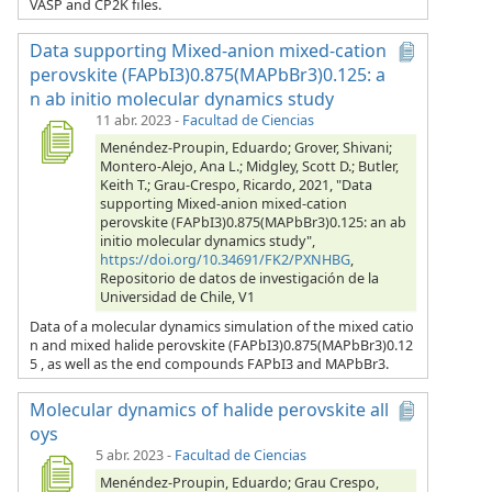
VASP and CP2K files.
Data supporting Mixed-anion mixed-cation
perovskite (FAPbI3)0.875(MAPbBr3)0.125: a
n ab initio molecular dynamics study
11 abr. 2023
-
Facultad de Ciencias
Menéndez-Proupin, Eduardo; Grover, Shivani;
Montero-Alejo, Ana L.; Midgley, Scott D.; Butler,
Keith T.; Grau-Crespo, Ricardo, 2021, "Data
supporting Mixed-anion mixed-cation
perovskite (FAPbI3)0.875(MAPbBr3)0.125: an ab
initio molecular dynamics study",
https://doi.org/10.34691/FK2/PXNHBG
,
Repositorio de datos de investigación de la
Universidad de Chile, V1
Data of a molecular dynamics simulation of the mixed catio
n and mixed halide perovskite (FAPbI3)0.875(MAPbBr3)0.12
5 , as well as the end compounds FAPbI3 and MAPbBr3.
Molecular dynamics of halide perovskite all
oys
5 abr. 2023
-
Facultad de Ciencias
Menéndez-Proupin, Eduardo; Grau Crespo,