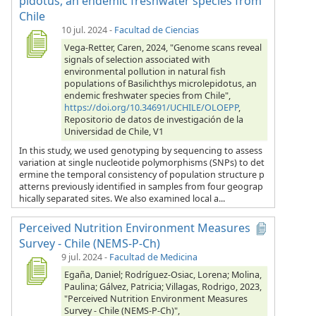
pidotus, an endemic freshwater species from
Chile
10 jul. 2024
-
Facultad de Ciencias
Vega-Retter, Caren, 2024, "Genome scans reveal
signals of selection associated with
environmental pollution in natural fish
populations of Basilichthys microlepidotus, an
endemic freshwater species from Chile",
https://doi.org/10.34691/UCHILE/OLOEPP
,
Repositorio de datos de investigación de la
Universidad de Chile, V1
In this study, we used genotyping by sequencing to assess
variation at single nucleotide polymorphisms (SNPs) to det
ermine the temporal consistency of population structure p
atterns previously identified in samples from four geograp
hically separated sites. We also examined local a...
Perceived Nutrition Environment Measures
Survey - Chile (NEMS-P-Ch)
9 jul. 2024
-
Facultad de Medicina
Egaña, Daniel; Rodríguez-Osiac, Lorena; Molina,
Paulina; Gálvez, Patricia; Villagas, Rodrigo, 2023,
"Perceived Nutrition Environment Measures
Survey - Chile (NEMS-P-Ch)",