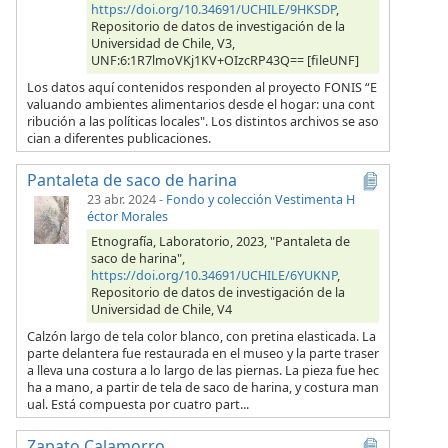
https://doi.org/10.34691/UCHILE/9HKSDP
,
Repositorio de datos de investigación de la
Universidad de Chile, V3,
UNF:6:1R7lmoVKj1KV+OIzcRP43Q== [fileUNF]
Los datos aquí contenidos responden al proyecto FONIS “E
valuando ambientes alimentarios desde el hogar: una cont
ribución a las políticas locales". Los distintos archivos se aso
cian a diferentes publicaciones.
Pantaleta de saco de harina
23 abr. 2024
-
Fondo y colección Vestimenta H
éctor Morales
Etnografía, Laboratorio, 2023, "Pantaleta de
saco de harina",
https://doi.org/10.34691/UCHILE/6YUKNP
,
Repositorio de datos de investigación de la
Universidad de Chile, V4
Calzón largo de tela color blanco, con pretina elasticada. La
parte delantera fue restaurada en el museo y la parte traser
a lleva una costura a lo largo de las piernas. La pieza fue hec
ha a mano, a partir de tela de saco de harina, y costura man
ual. Está compuesta por cuatro part...
Zapato Calamorro