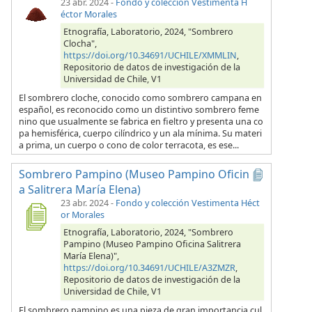
23 abr. 2024
-
Fondo y colección Vestimenta H
éctor Morales
Etnografía, Laboratorio, 2024, "Sombrero
Clocha",
https://doi.org/10.34691/UCHILE/XMMLIN
,
Repositorio de datos de investigación de la
Universidad de Chile, V1
El sombrero cloche, conocido como sombrero campana en
español, es reconocido como un distintivo sombrero feme
nino que usualmente se fabrica en fieltro y presenta una co
pa hemisférica, cuerpo cilíndrico y un ala mínima. Su materi
a prima, un cuerpo o cono de color terracota, es ese...
Sombrero Pampino (Museo Pampino Oficin
a Salitrera María Elena)
23 abr. 2024
-
Fondo y colección Vestimenta Héct
or Morales
Etnografía, Laboratorio, 2024, "Sombrero
Pampino (Museo Pampino Oficina Salitrera
María Elena)",
https://doi.org/10.34691/UCHILE/A3ZMZR
,
Repositorio de datos de investigación de la
Universidad de Chile, V1
El sombrero pampino es una pieza de gran importancia cul