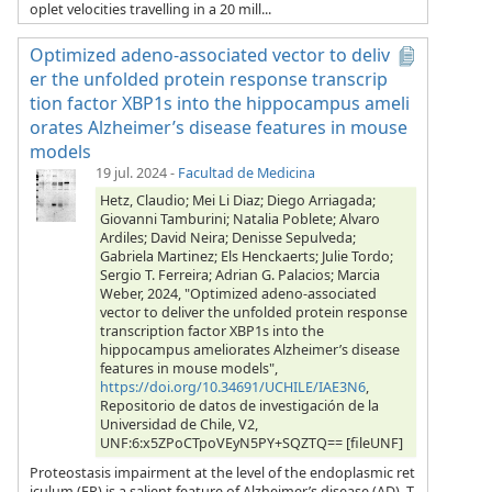
oplet velocities travelling in a 20 mill...
Optimized adeno-associated vector to deliv
er the unfolded protein response transcrip
tion factor XBP1s into the hippocampus ameli
orates Alzheimer’s disease features in mouse
models
19 jul. 2024
-
Facultad de Medicina
Hetz, Claudio; Mei Li Diaz; Diego Arriagada;
Giovanni Tamburini; Natalia Poblete; Alvaro
Ardiles; David Neira; Denisse Sepulveda;
Gabriela Martinez; Els Henckaerts; Julie Tordo;
Sergio T. Ferreira; Adrian G. Palacios; Marcia
Weber, 2024, "Optimized adeno-associated
vector to deliver the unfolded protein response
transcription factor XBP1s into the
hippocampus ameliorates Alzheimer’s disease
features in mouse models",
https://doi.org/10.34691/UCHILE/IAE3N6
,
Repositorio de datos de investigación de la
Universidad de Chile, V2,
UNF:6:x5ZPoCTpoVEyN5PY+SQZTQ== [fileUNF]
Proteostasis impairment at the level of the endoplasmic ret
iculum (ER) is a salient feature of Alzheimer’s disease (AD). T