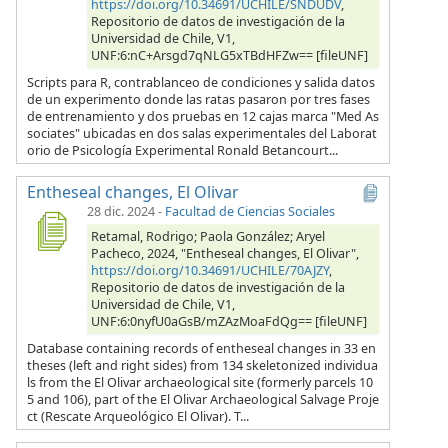
https://doi.org/10.34691/UCHILE/SNDUDV
,
Repositorio de datos de investigación de la
Universidad de Chile, V1,
UNF:6:nC+Arsgd7qNLG5xTBdHFZw== [fileUNF]
Scripts para R, contrablanceo de condiciones y salida datos
de un experimento donde las ratas pasaron por tres fases
de entrenamiento y dos pruebas en 12 cajas marca "Med As
sociates" ubicadas en dos salas experimentales del Laborat
orio de Psicología Experimental Ronald Betancourt...
Entheseal changes, El Olivar
28 dic. 2024
-
Facultad de Ciencias Sociales
Retamal, Rodrigo; Paola González; Aryel
Pacheco, 2024, "Entheseal changes, El Olivar",
https://doi.org/10.34691/UCHILE/70AJZY
,
Repositorio de datos de investigación de la
Universidad de Chile, V1,
UNF:6:0nyfU0aGsB/mZAzMoaFdQg== [fileUNF]
Database containing records of entheseal changes in 33 en
theses (left and right sides) from 134 skeletonized individua
ls from the El Olivar archaeological site (formerly parcels 10
5 and 106), part of the El Olivar Archaeological Salvage Proje
ct (Rescate Arqueológico El Olivar). T...