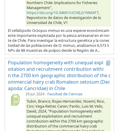
Northern Chile: Implications for Fisheries
Management",
https://doi.org/10.34691/UCHILE/YWAXF7
,
Repositorio de datos de investigación de la
Universidad de Chile, V1
El cefalópodo Octopus mimus es una especie económicam
ente importante explotada por la pesca artesanal en el nor
te de Chile. Para investigar la estructura genética y la conec
tividad de las poblaciones de O. mimus, analizamos 6,573 S
NPs de 88 muestras de pulpos desde la Región de A...
Population homogeneity with unequal expl
oitation and recruitment contribution withi
n the 2700 km geographic distribution of the c
ommercial hairy crab Romaleon setosum (Dec
apoda: Cancridae) in Chile
29 jul. 2024
-
Facultad de Ciencias
Tubin, Branco; Rojas-Hernandez, Noemi; Rico,
Ciro; Vega-Retter, Caren; Pardo, Luis M; Veliz,
David, 2024, "Population homogeneity with
unequal exploitation and recruitment
contribution within the 2700 km geographic
distribution of the commercial hairy crab