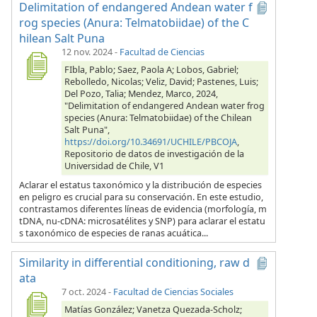
Delimitation of endangered Andean water f
rog species (Anura: Telmatobiidae) of the C
hilean Salt Puna
12 nov. 2024
-
Facultad de Ciencias
FIbla, Pablo; Saez, Paola A; Lobos, Gabriel;
Rebolledo, Nicolas; Veliz, David; Pastenes, Luis;
Del Pozo, Talia; Mendez, Marco, 2024,
"Delimitation of endangered Andean water frog
species (Anura: Telmatobiidae) of the Chilean
Salt Puna",
https://doi.org/10.34691/UCHILE/PBCOJA
,
Repositorio de datos de investigación de la
Universidad de Chile, V1
Aclarar el estatus taxonómico y la distribución de especies
en peligro es crucial para su conservación. En este estudio,
contrastamos diferentes líneas de evidencia (morfología, m
tDNA, nu-cDNA: microsatélites y SNP) para aclarar el estatu
s taxonómico de especies de ranas acuática...
Similarity in differential conditioning, raw d
ata
7 oct. 2024
-
Facultad de Ciencias Sociales
Matías González; Vanetza Quezada-Scholz;