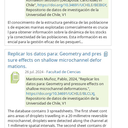
Romaleon setosum (Decapoda: Cancridae) in
Chile",
https://doi.org/10.34691/UCHILE/BEIBGY
,
Repositorio de datos de investigación de la
Universidad de Chile, V1
El conocimiento de la estructura genética de las poblacione
s de especies marinas explotadas comercialmente es crucia
l para obtener información sobre la dinámica de los stocks
y la conectividad de las poblaciones. Esta información es es
encial para la gestión eficaz de las pesquerí...
Replicar los datos para: Geometry and pres
sure effects on shallow microchannel defor
mations.
26 jul. 2024
-
Facultad de Ciencias
Mardones Muñoz, Pablo, 2024, "Replicar los
datos para: Geometry and pressure effects on
shallow microchannel deformations.",
https://doi.org/10.34691/UCHILE/BLCLXJ
,
Repositorio de datos de investigación de la
Universidad de Chile, V1
The database contains 3 spreadsheets. The first sheet cont
ains areas of droplets travelling in a 20 millimetre reversible
microchannel, droplets were detected along the channel at
1 millimetre spatial intervals. The second sheet contains dr