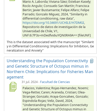
Mario A. Laborda; Viviana Sáez; Esteban Kasely;
Rocío Angulo; Consuelo San Martín; Francisca
Bertin; Javier Bustamante; Felipe Alfaro; Felipe
Parrado; Gonzalo Miguez, 2024, "Similarity in
differential conditioning, raw data",
https://doi.org/10.34691/UCHILE/H7DMGI
,
Repositorio de datos de investigación de la
Universidad de Chile, V1,
UNF:6:7P3s+mDedfvs6uYQN0RA9A== [fileUNF]
This is the dataset associated with the manuscript "Similarit
y in Differential Conditioning: Implications for Inhibition, Ge
neralization and Anxiety"
Understanding the Population Connectivity
and Genetic Structure of Octopus mimus in
Northern Chile: Implications for Fisheries Man
agement
31 jul. 2024
-
Facultad de Ciencias
Palacios, Valentina; Rojas-Hernandez, Noemi;
Vega-Retter, Caren; Araneda, Cristian; Olea-
Stranger, Gonzalo; Araya-Goncalves, Gonzalo;
Espindola-Rojas; Veliz, David, 2024,
"Understanding the Population Connectivity
and Genetic Structure of Octopus mimus in