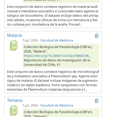
Este conjunto de datos contiene registros de material audi
ovisual y metadatos asociados a Loxosceles laeta agente et
iológico de loxocelismo. El dataset incluye videos del artróp
odo adulto, muestras clínicas de orina con hematuria y lesi
ón cutánea por mordedura de la araña. Proced...
Malaria
5 jul. 2026
-
Facultad de Medicina
Colección Biológica de Parasitología (CBPar),
2026, "Malaria",
https://doi.org/10.34691/UCHILE/MA6O3K
,
Repositorio de datos de investigación de la
Universidad de Chile, V1
Este conjunto de datos contiene registros de microfotograf
ías y metadatos asociados a Plasmodium spp. Agente etiol
ógico de malaria. El dataset incluye imágenes de pigmento
malárico en tejido esplénico, frotis sanguíneos con formas
evolutivas de Plasmodium malariae (esquizonte y t...
Teniasis
5 jul. 2026
-
Facultad de Medicina
Colección Biológica de Parasitología (CBPar),
2026, "Teniasis",