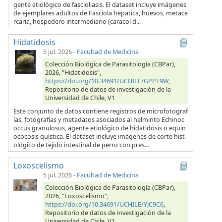
gente etiológico de fascioliasis. El dataset incluye imágenes
de ejemplares adultos de Fasciola hepatica, huevos, metace
rcaria, hospedero intermediario (caracol d...
Hidatidosis
5 jul. 2026
-
Facultad de Medicina
Colección Biológica de Parasitología (CBPar),
2026, "Hidatidosis",
https://doi.org/10.34691/UCHILE/GPPT9W
,
Repositorio de datos de investigación de la
Universidad de Chile, V1
Este conjunto de datos contiene registros de microfotograf
ías, fotografías y metadatos asociados al helminto Echinoc
occus granulosus, agente etiológico de hidatidosis o equin
ococosis quística. El dataset incluye imágenes de corte hist
ológico de tejido intestinal de perro con pres...
Loxoscelismo
5 jul. 2026
-
Facultad de Medicina
Colección Biológica de Parasitología (CBPar),
2026, "Loxoscelismo",
https://doi.org/10.34691/UCHILE/YJC9C6
,
Repositorio de datos de investigación de la
Universidad de Chile, V1