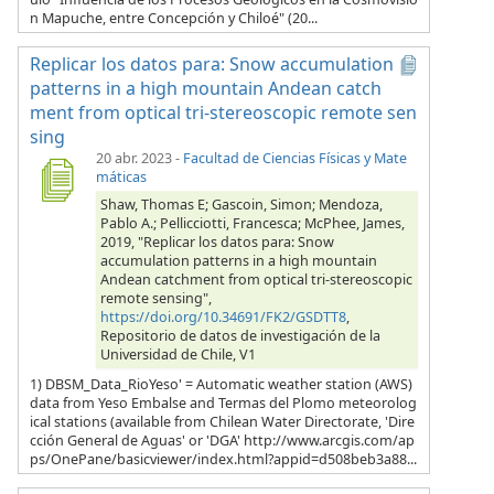
n Mapuche, entre Concepción y Chiloé" (20...
Replicar los datos para: Snow accumulation
patterns in a high mountain Andean catch
ment from optical tri-stereoscopic remote sen
sing
20 abr. 2023
-
Facultad de Ciencias Físicas y Mate
máticas
Shaw, Thomas E; Gascoin, Simon; Mendoza,
Pablo A.; Pellicciotti, Francesca; McPhee, James,
2019, "Replicar los datos para: Snow
accumulation patterns in a high mountain
Andean catchment from optical tri-stereoscopic
remote sensing",
https://doi.org/10.34691/FK2/GSDTT8
,
Repositorio de datos de investigación de la
Universidad de Chile, V1
1) DBSM_Data_RioYeso' = Automatic weather station (AWS)
data from Yeso Embalse and Termas del Plomo meteorolog
ical stations (available from Chilean Water Directorate, 'Dire
cción General de Aguas' or 'DGA' http://www.arcgis.com/ap
ps/OnePane/basicviewer/index.html?appid=d508beb3a88...