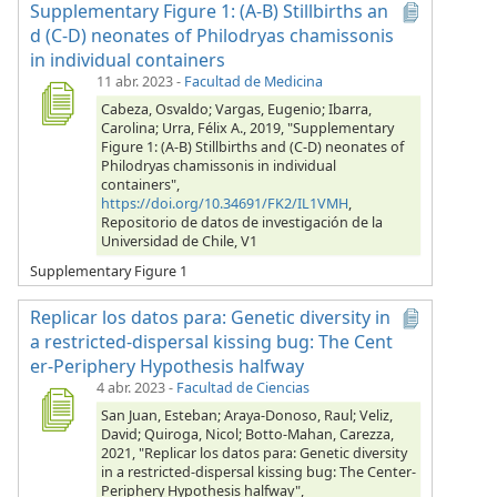
Supplementary Figure 1: (A-B) Stillbirths an
d (C-D) neonates of Philodryas chamissonis
in individual containers
11 abr. 2023
-
Facultad de Medicina
Cabeza, Osvaldo; Vargas, Eugenio; Ibarra,
Carolina; Urra, Félix A., 2019, "Supplementary
Figure 1: (A-B) Stillbirths and (C-D) neonates of
Philodryas chamissonis in individual
containers",
https://doi.org/10.34691/FK2/IL1VMH
,
Repositorio de datos de investigación de la
Universidad de Chile, V1
Supplementary Figure 1
Replicar los datos para: Genetic diversity in
a restricted-dispersal kissing bug: The Cent
er-Periphery Hypothesis halfway
4 abr. 2023
-
Facultad de Ciencias
San Juan, Esteban; Araya-Donoso, Raul; Veliz,
David; Quiroga, Nicol; Botto-Mahan, Carezza,
2021, "Replicar los datos para: Genetic diversity
in a restricted-dispersal kissing bug: The Center-
Periphery Hypothesis halfway",