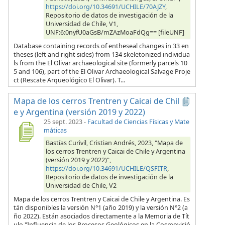
https://doi.org/10.34691/UCHILE/70AJZY
,
Repositorio de datos de investigación de la
Universidad de Chile, V1,
UNF:6:0nyfU0aGsB/mZAzMoaFdQg== [fileUNF]
Database containing records of entheseal changes in 33 en
theses (left and right sides) from 134 skeletonized individua
ls from the El Olivar archaeological site (formerly parcels 10
5 and 106), part of the El Olivar Archaeological Salvage Proje
ct (Rescate Arqueológico El Olivar). T...
Mapa de los cerros Trentren y Caicai de Chil
e y Argentina (versión 2019 y 2022)
25 sept. 2023
-
Facultad de Ciencias Físicas y Mate
máticas
Bastías Curivil, Cristian Andrés, 2023, "Mapa de
los cerros Trentren y Caicai de Chile y Argentina
(versión 2019 y 2022)",
https://doi.org/10.34691/UCHILE/QSFITR
,
Repositorio de datos de investigación de la
Universidad de Chile, V2
Mapa de los cerros Trentren y Caicai de Chile y Argentina. Es
tán disponibles la versión N°1 (año 2019) y la versión N°2 (a
ño 2022). Están asociados directamente a la Memoria de Tít
ulo "Influencia de los Procesos Geológicos en la Cosmovisió