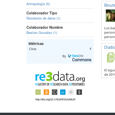
Antropología (5)
Bisut
Colaborador Tipo
Recolector de datos (1)
Colaborador Nombre
Los bai
person
Bastían González (1)
persona
Métricas
Diabl
Citas
4
By
El sigu
de 2019