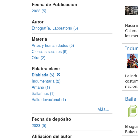
Fecha de Publicación
2023 (5)
Autor
Hacia m
Etnografía, Laboratorio (5)
Calama 
los mer.
Materia
Artes y humanidades (5)
Indum
Ciencias sociales (5)
Otra (2)
Palabra clave
Diablada (5)
La indu
Indumentaria (2)
costum
naciona
Antaño (1)
Bailarinas (1)
Baile
Baile devocional (1)
Más...
Fecha de depósito
2023 (5)
El sigu
Bolivia
Afiliación del autor