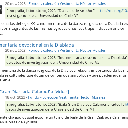
20 nov. 2023
-
Fondo y colección Vestimenta Héctor Morales
Etnografía, Laboratorio, 2023, "Diablada de Antaño.",
https://doi.org/
investigación de la Universidad de Chile, V2
ediados del siglo XX, la indumentaria de la danza religiosa de la Diablada e
por integrantes de las mismas agrupaciones. Los trajes indicaban una confe
..
entaria devocional en la Diablada
20 nov. 2023
-
Fondo y colección Vestimenta Héctor Morales
Etnografía, Laboratorio, 2023, "Indumentaria devocional en la Diablada"
de datos de investigación de la Universidad de Chile, V2
mentaria de la danza religiosa de la Diablada releva la importancia de las m
bres culturales que dotan de contenidos simbólicos y que pueden jugar un r
l en e...
 Gran Diablada Calameña [video]
18 oct. 2023
-
Fondo y colección Vestimenta Héctor Morales
Etnografía, Laboratorio, 2023, "Baile Gran Diablada Calameña [video]",
h
datos de investigación de la Universidad de Chile, V1
iente clip audiovisual expone un turno de baile de la Gran Diablada Calameña
 en la plaza de Ayquina.