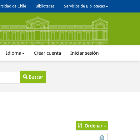
rsidad de Chile
Bibliotecas
Servicios de Bibliotecas
Idioma
Crear cuenta
Iniciar sesión
Buscar
Ordenar