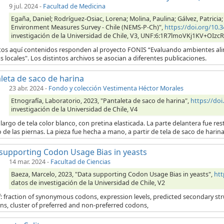
9 jul. 2024
-
Facultad de Medicina
Egaña, Daniel; Rodríguez-Osiac, Lorena; Molina, Paulina; Gálvez, Patricia;
Environment Measures Survey - Chile (NEMS-P-Ch)",
https://doi.org/10
investigación de la Universidad de Chile, V3, UNF:6:1R7lmoVKj1KV+OIzc
tos aquí contenidos responden al proyecto FONIS “Evaluando ambientes alim
as locales". Los distintos archivos se asocian a diferentes publicaciones.
leta de saco de harina
23 abr. 2024
-
Fondo y colección Vestimenta Héctor Morales
Etnografía, Laboratorio, 2023, "Pantaleta de saco de harina",
https://do
investigación de la Universidad de Chile, V4
largo de tela color blanco, con pretina elasticada. La parte delantera fue res
o de las piernas. La pieza fue hecha a mano, a partir de tela de saco de hari
supporting Codon Usage Bias in yeasts
14 mar. 2024
-
Facultad de Ciencias
Baeza, Marcelo, 2023, "Data supporting Codon Usage Bias in yeasts",
htt
datos de investigación de la Universidad de Chile, V2
: fraction of synonymous codons, expression levels, predicted secondary struc
ns, cluster of preferred and non-preferred codons,