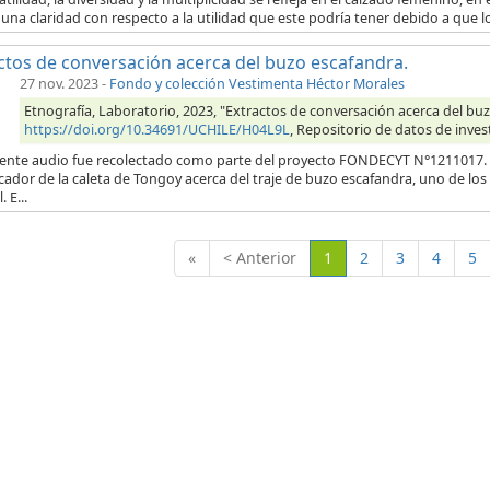
una claridad con respecto a la utilidad que este podría tener debido a que l
ctos de conversación acerca del buzo escafandra.
27 nov. 2023
-
Fondo y colección Vestimenta Héctor Morales
Etnografía, Laboratorio, 2023, "Extractos de conversación acerca del buz
https://doi.org/10.34691/UCHILE/H04L9L
, Repositorio de datos de inves
uiente audio fue recolectado como parte del proyecto FONDECYT N°1211017. E
ador de la caleta de Tongoy acerca del traje de buzo escafandra, uno de los
. E...
(Actual)
«
< Anterior
1
2
3
4
5