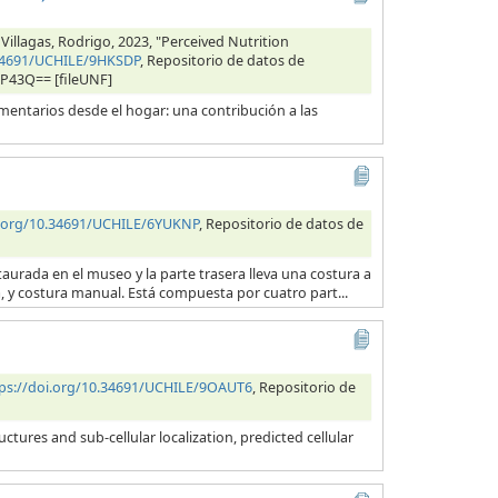
 Villagas, Rodrigo, 2023, "Perceived Nutrition
.34691/UCHILE/9HKSDP
, Repositorio de datos de
RP43Q== [fileUNF]
entarios desde el hogar: una contribución a las
i.org/10.34691/UCHILE/6YUKNP
, Repositorio de datos de
taurada en el museo y la parte trasera lleva una costura a
na, y costura manual. Está compuesta por cuatro part...
ps://doi.org/10.34691/UCHILE/9OAUT6
, Repositorio de
tures and sub-cellular localization, predicted cellular