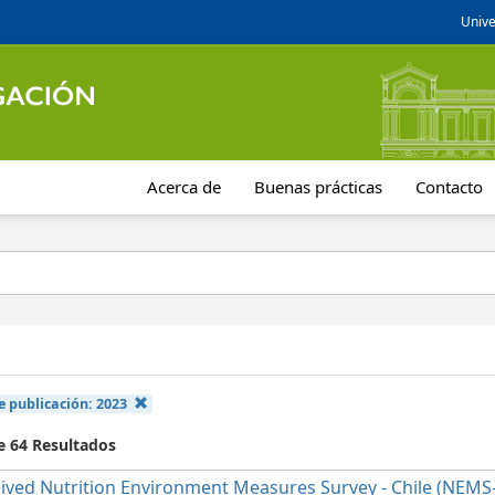
Unive
Acerca de
Buenas prácticas
Contacto
e publicación:
2023
e 64 Resultados
ived Nutrition Environment Measures Survey - Chile (NEMS