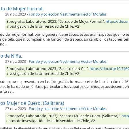
do de Mujer Formal.
28 nov. 2023
-
Fondo y colección Vestimenta Héctor Morales
Etnografía, Laboratorio, 2023, "Calzado de Mujer Formal.",
https://doi.
investigación de la Universidad de Chile, V2
ado de mujer formal, por lo general tiene tacos, estos eran zapatos que no es
 de tela, que sí cumplían una función de trabajo. En cambio, los tacones te
nd...
o de Niña.
27 nov. 2023
-
Fondo y colección Vestimenta Héctor Morales
Etnografía, Laboratorio, 2023, "Zapato de Niña.",
https://doi.org/10.34
investigación de la Universidad de Chile, V2
atos que se presentan en las fotografías forman parte de la colección del M
o se le ha dado un énfasis particular a los zapatos de niños, estos desempeña
nta sa...
os Mujer de Cuero. (Salitrera)
27 nov. 2023
-
Fondo y colección Vestimenta Héctor Morales
Etnografía, Laboratorio, 2023, "Zapatos Mujer de Cuero. (Salitrera)",
http
datos de investigación de la Universidad de Chile, V2
atilidad, la diversidad y la multiplicidad se refleja en el calzado femenino, 