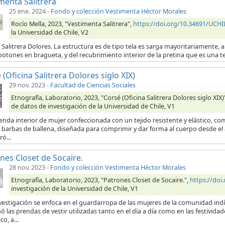
menta Salitrera
25 ene. 2024
-
Fondo y colección Vestimenta Héctor Morales
Rocío Mella, 2023, "Vestimenta Salitrera",
https://doi.org/10.34691/UC
la Universidad de Chile, V2
 Salitrera Dolores. La estructura es de tipo tela es sarga mayoritariamente, a 
botones en bragueta, y del recubrimiento interior de la pretina que es una t
 (Oficina Salitrera Dolores siglo XIX)
29 nov. 2023
-
Facultad de Ciencias Sociales
Etnografía, Laboratorio, 2023, "Corsé (Oficina Salitrera Dolores siglo XIX)
de datos de investigación de la Universidad de Chile, V1
enda interior de mujer confeccionada con un tejido resistente y elástico, 
 barbas de ballena, diseñada para comprimir y dar forma al cuerpo desde el á
ó...
nes Closet de Socaire.
28 nov. 2023
-
Fondo y colección Vestimenta Héctor Morales
Etnografía, Laboratorio, 2023, "Patrones Closet de Socaire.",
https://doi
investigación de la Universidad de Chile, V1
nvestigación se enfoca en el guardarropa de las mujeres de la comunidad ind
 las prendas de vestir utilizadas tanto en el día a día como en las festivida
co, a...