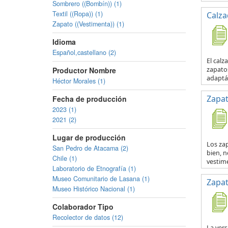
Sombrero ((Bombín)) (1)
Textil ((Ropa)) (1)
Calza
Zapato ((Vestimenta)) (1)
Idioma
Español,castellano (2)
El calz
zapatos
Productor Nombre
adaptá
Héctor Morales (1)
Zapat
Fecha de producción
2023 (1)
2021 (2)
Lugar de producción
Los zap
San Pedro de Atacama (2)
bien, n
Chile (1)
vestime
Laboratorio de Etnografía (1)
Museo Comunitario de Lasana (1)
Zapat
Museo Histórico Nacional (1)
Colaborador Tipo
Recolector de datos (12)
La vers