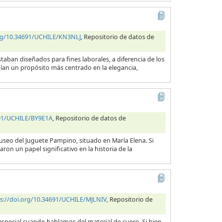
org/10.34691/UCHILE/KN3NLJ
, Repositorio de datos de
taban diseñados para fines laborales, a diferencia de los
nían un propósito más centrado en la elegancia,
691/UCHILE/BY9E1A
, Repositorio de datos de
useo del Juguete Pampino, situado en María Elena. Si
ron un papel significativo en la historia de la
s://doi.org/10.34691/UCHILE/MJLNIV
, Repositorio de
en especial cuando hablamos del material de cuero. Si bien