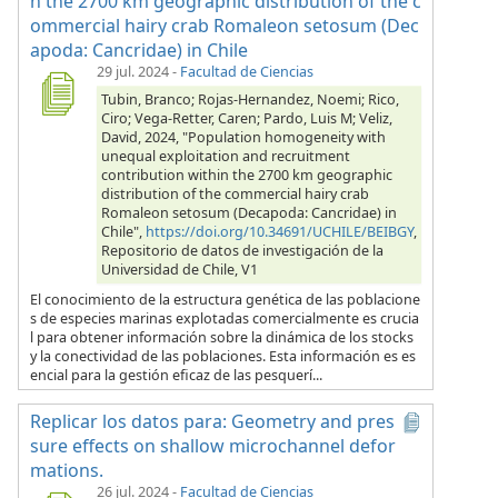
n the 2700 km geographic distribution of the c
ommercial hairy crab Romaleon setosum (Dec
apoda: Cancridae) in Chile
29 jul. 2024
-
Facultad de Ciencias
Tubin, Branco; Rojas-Hernandez, Noemi; Rico,
Ciro; Vega-Retter, Caren; Pardo, Luis M; Veliz,
David, 2024, "Population homogeneity with
unequal exploitation and recruitment
contribution within the 2700 km geographic
distribution of the commercial hairy crab
Romaleon setosum (Decapoda: Cancridae) in
Chile",
https://doi.org/10.34691/UCHILE/BEIBGY
,
Repositorio de datos de investigación de la
Universidad de Chile, V1
El conocimiento de la estructura genética de las poblacione
s de especies marinas explotadas comercialmente es crucia
l para obtener información sobre la dinámica de los stocks
y la conectividad de las poblaciones. Esta información es es
encial para la gestión eficaz de las pesquerí...
Replicar los datos para: Geometry and pres
sure effects on shallow microchannel defor
mations.
26 jul. 2024
-
Facultad de Ciencias