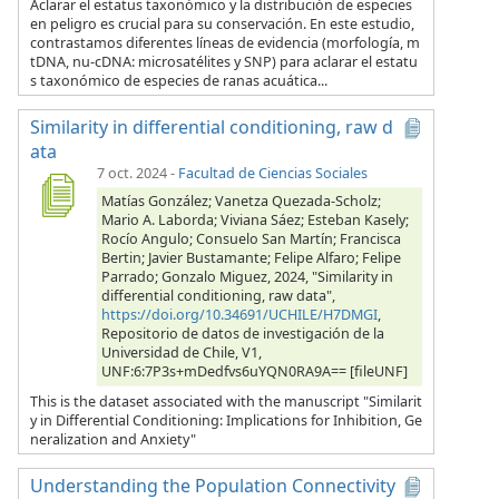
Aclarar el estatus taxonómico y la distribución de especies
en peligro es crucial para su conservación. En este estudio,
contrastamos diferentes líneas de evidencia (morfología, m
tDNA, nu-cDNA: microsatélites y SNP) para aclarar el estatu
s taxonómico de especies de ranas acuática...
Similarity in differential conditioning, raw d
ata
7 oct. 2024
-
Facultad de Ciencias Sociales
Matías González; Vanetza Quezada-Scholz;
Mario A. Laborda; Viviana Sáez; Esteban Kasely;
Rocío Angulo; Consuelo San Martín; Francisca
Bertin; Javier Bustamante; Felipe Alfaro; Felipe
Parrado; Gonzalo Miguez, 2024, "Similarity in
differential conditioning, raw data",
https://doi.org/10.34691/UCHILE/H7DMGI
,
Repositorio de datos de investigación de la
Universidad de Chile, V1,
UNF:6:7P3s+mDedfvs6uYQN0RA9A== [fileUNF]
This is the dataset associated with the manuscript "Similarit
y in Differential Conditioning: Implications for Inhibition, Ge
neralization and Anxiety"
Understanding the Population Connectivity