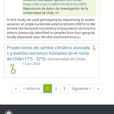
https://doi.org/10.34691/UCHILE/OLOEPP
,
Repositorio de datos de investigación de la
Universidad de Chile, V1
In this study, we used genotyping by sequencing to assess
variation at single nucleotide polymorphisms (SNPs) to det
ermine the temporal consistency of population structure p
atterns previously identified in samples from four geograp
hically separated sites. We also examined local a...
Proyecciones de cambio climático asociada
s a eventos extremos húmedos en el norte
de Chile (17ºS - 32ºS)
(Universidad de Chile)
17 jun. 2024
(Actual)
«
< Anterior
1
2
3
Siguiente >
»