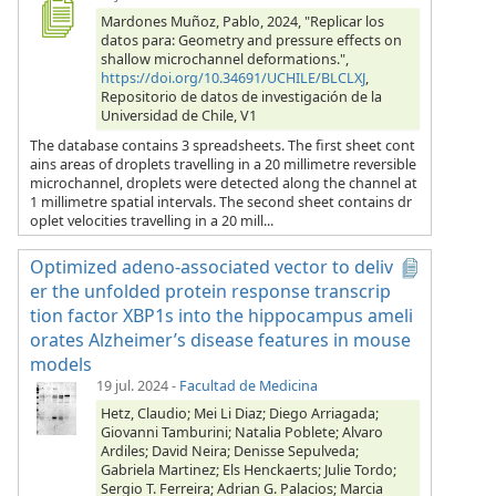
Mardones Muñoz, Pablo, 2024, "Replicar los
datos para: Geometry and pressure effects on
shallow microchannel deformations.",
https://doi.org/10.34691/UCHILE/BLCLXJ
,
Repositorio de datos de investigación de la
Universidad de Chile, V1
The database contains 3 spreadsheets. The first sheet cont
ains areas of droplets travelling in a 20 millimetre reversible
microchannel, droplets were detected along the channel at
1 millimetre spatial intervals. The second sheet contains dr
oplet velocities travelling in a 20 mill...
Optimized adeno-associated vector to deliv
er the unfolded protein response transcrip
tion factor XBP1s into the hippocampus ameli
orates Alzheimer’s disease features in mouse
models
19 jul. 2024
-
Facultad de Medicina
Hetz, Claudio; Mei Li Diaz; Diego Arriagada;
Giovanni Tamburini; Natalia Poblete; Alvaro
Ardiles; David Neira; Denisse Sepulveda;
Gabriela Martinez; Els Henckaerts; Julie Tordo;
Sergio T. Ferreira; Adrian G. Palacios; Marcia