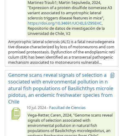
Martinez-Traub1; Martin Sepulveda, 2024,
"Expression of a protein disulfide isomerase A3
variant associated to amyotrophic lateral
sclerosis triggers disease features in mice",
https://doi.org/10.34691/UCHILE/Z9SEHC
,
Repositorio de datos de investigación de la
Universidad de Chile, V2
Amyotrophic lateral sclerosis (ALS) is a fatal neurodegenera
tive disease characterized by loss of motoneurons and com
promised proteostasis. Dysfunction of the endoplasmic reti
culum (ER) has been identified as a transversal pathogenic
mechanism associated to motoneurons vulnerabil...
Genome scans reveal signals of selection a
ssociated with environmental pollution in n
atural fish populations of Basilichthys microle
pidotus, an endemic freshwater species from
Chile
10 jul. 2024
-
Facultad de Ciencias
Vega-Retter, Caren, 2024, "Genome scans reveal
signals of selection associated with
environmental pollution in natural fish
populations of Basilichthys microlepidotus, an
endemic freshwater species from Chile",