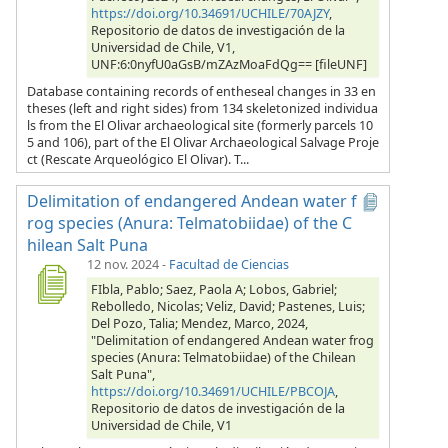
https://doi.org/10.34691/UCHILE/70AJZY
,
Repositorio de datos de investigación de la
Universidad de Chile, V1,
UNF:6:0nyfU0aGsB/mZAzMoaFdQg== [fileUNF]
Database containing records of entheseal changes in 33 en
theses (left and right sides) from 134 skeletonized individua
ls from the El Olivar archaeological site (formerly parcels 10
5 and 106), part of the El Olivar Archaeological Salvage Proje
ct (Rescate Arqueológico El Olivar). T...
Delimitation of endangered Andean water f
rog species (Anura: Telmatobiidae) of the C
hilean Salt Puna
12 nov. 2024
-
Facultad de Ciencias
FIbla, Pablo; Saez, Paola A; Lobos, Gabriel;
Rebolledo, Nicolas; Veliz, David; Pastenes, Luis;
Del Pozo, Talia; Mendez, Marco, 2024,
"Delimitation of endangered Andean water frog
species (Anura: Telmatobiidae) of the Chilean
Salt Puna",
https://doi.org/10.34691/UCHILE/PBCOJA
,
Repositorio de datos de investigación de la
Universidad de Chile, V1