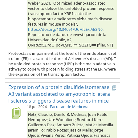
Weber, 2024, "Optimized adeno-associated
vector to deliver the unfolded protein response
transcription factor XBP1s into the
hippocampus ameliorates Alzheimer’s disease
features in mouse models",
https://doi.org/10.34691/UCHILE/IAE3N6
,
Repositorio de datos de investigación de la
Universidad de Chile, V2,
UNF:6:x5ZPoCTpoVEyN5PY+SQZTQ== [fileUNF]
Proteostasis impairment at the level of the endoplasmic ret
iculum (ER) is a salient feature of Alzheimer’s disease (AD). T
he unfolded protein response (UPR) is the main adaptive p
athway to cope with protein folding stress at the ER, where
the expression of the transcription facto...
Expression of a protein disulfide isomerase
A3 variant associated to amyotrophic latera
l sclerosis triggers disease features in mice
18 jul. 2024
-
Facultad de Medicina
Hetz, Claudio; Danilo B. Medinas; Juan Pablo
Henriquez; Ute Woehlbier; Bredford Kerr;
Guillermo Diaz; Amparo Zuleta; Matías Mansilla-
Jaramillo; Pablo Rozas; Jessica Mella; Jorge
Ojeda; Viviana Perez; Patricia Ojeda; Francisca