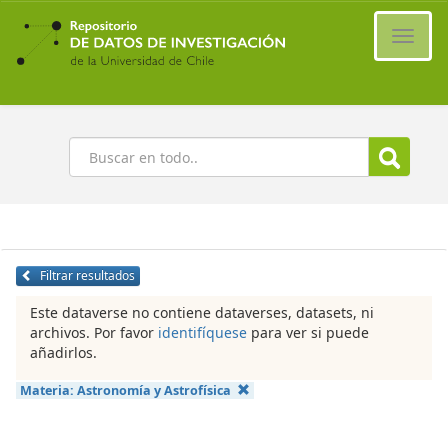
Ir
al
Cambi
contenido
naveg
principal
Buscar
Filtrar resultados
Este dataverse no contiene dataverses, datasets, ni
archivos. Por favor
identifíquese
para ver si puede
añadirlos.
Materia:
Astronomía y Astrofísica