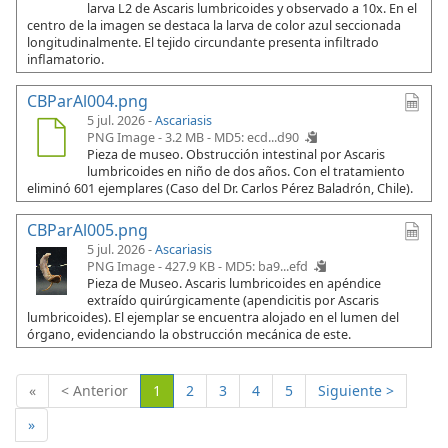
larva L2 de Ascaris lumbricoides y observado a 10x. En el
centro de la imagen se destaca la larva de color azul seccionada
longitudinalmente. El tejido circundante presenta infiltrado
inflamatorio.
CBParAl004.png
5 jul. 2026 -
Ascariasis
PNG Image - 3.2 MB -
MD5: ecd...d90
Pieza de museo. Obstrucción intestinal por Ascaris
lumbricoides en niño de dos años. Con el tratamiento
eliminó 601 ejemplares (Caso del Dr. Carlos Pérez Baladrón, Chile).
CBParAl005.png
5 jul. 2026 -
Ascariasis
PNG Image - 427.9 KB -
MD5: ba9...efd
Pieza de Museo. Ascaris lumbricoides en apéndice
extraído quirúrgicamente (apendicitis por Ascaris
lumbricoides). El ejemplar se encuentra alojado en el lumen del
órgano, evidenciando la obstrucción mecánica de este.
(Actual)
«
< Anterior
1
2
3
4
5
Siguiente >
»