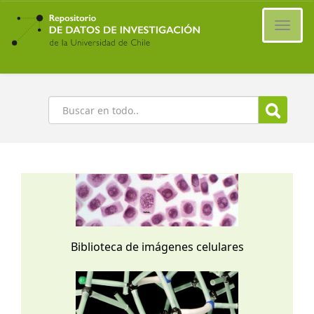
Ir
al
Cambi
contenido
naveg
principal
Buscar
Biblioteca de imágenes celulares