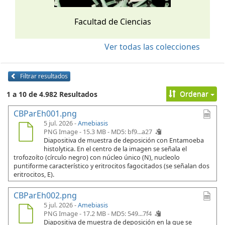
Facultad de Ciencias
Ver todas las colecciones
Filtrar resultados
Ordenar
1 a 10 de 4.982 Resultados
CBParEh001.png
5 jul. 2026 -
Amebiasis
PNG Image - 15.3 MB -
MD5: bf9...a27
Diapositiva de muestra de deposición con Entamoeba
histolytica. En el centro de la imagen se señala el
trofozoíto (círculo negro) con núcleo único (N), nucleolo
puntiforme característico y eritrocitos fagocitados (se señalan dos
eritrocitos, E).
CBParEh002.png
5 jul. 2026 -
Amebiasis
PNG Image - 17.2 MB -
MD5: 549...7f4
Diapositiva de muestra de deposición en la que se