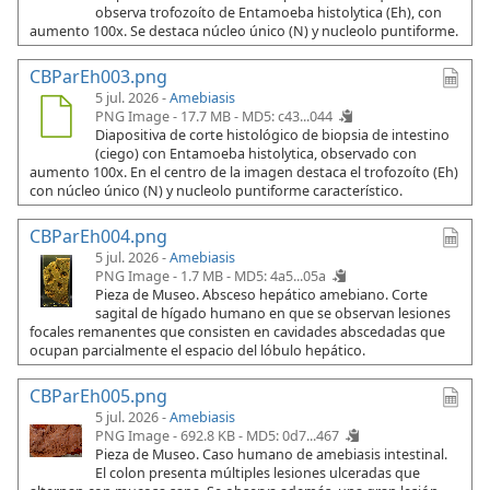
observa trofozoíto de Entamoeba histolytica (Eh), con
aumento 100x. Se destaca núcleo único (N) y nucleolo puntiforme.
CBParEh003.png
5 jul. 2026 -
Amebiasis
PNG Image - 17.7 MB -
MD5: c43...044
Diapositiva de corte histológico de biopsia de intestino
(ciego) con Entamoeba histolytica, observado con
aumento 100x. En el centro de la imagen destaca el trofozoíto (Eh)
con núcleo único (N) y nucleolo puntiforme característico.
CBParEh004.png
5 jul. 2026 -
Amebiasis
PNG Image - 1.7 MB -
MD5: 4a5...05a
Pieza de Museo. Absceso hepático amebiano. Corte
sagital de hígado humano en que se observan lesiones
focales remanentes que consisten en cavidades abscedadas que
ocupan parcialmente el espacio del lóbulo hepático.
CBParEh005.png
5 jul. 2026 -
Amebiasis
PNG Image - 692.8 KB -
MD5: 0d7...467
Pieza de Museo. Caso humano de amebiasis intestinal.
El colon presenta múltiples lesiones ulceradas que