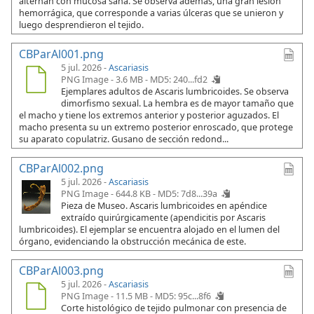
alternan con mucosa sana. Se observa además, una gran lesión
hemorrágica, que corresponde a varias úlceras que se unieron y
luego desprendieron el tejido.
CBParAl001.png
5 jul. 2026 -
Ascariasis
PNG Image - 3.6 MB -
MD5: 240...fd2
Ejemplares adultos de Ascaris lumbricoides. Se observa
dimorfismo sexual. La hembra es de mayor tamaño que
el macho y tiene los extremos anterior y posterior aguzados. El
macho presenta su un extremo posterior enroscado, que protege
su aparato copulatriz. Gusano de sección redond...
CBParAl002.png
5 jul. 2026 -
Ascariasis
PNG Image - 644.8 KB -
MD5: 7d8...39a
Pieza de Museo. Ascaris lumbricoides en apéndice
extraído quirúrgicamente (apendicitis por Ascaris
lumbricoides). El ejemplar se encuentra alojado en el lumen del
órgano, evidenciando la obstrucción mecánica de este.
CBParAl003.png
5 jul. 2026 -
Ascariasis
PNG Image - 11.5 MB -
MD5: 95c...8f6
Corte histológico de tejido pulmonar con presencia de