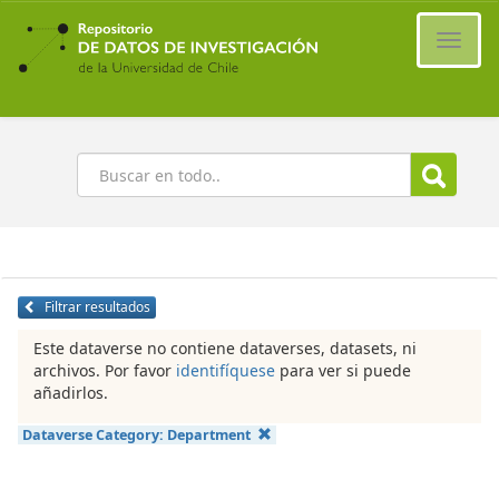
Ir
al
Cambi
contenido
naveg
principal
Buscar
Filtrar resultados
Este dataverse no contiene dataverses, datasets, ni
archivos. Por favor
identifíquese
para ver si puede
añadirlos.
Dataverse Category:
Department