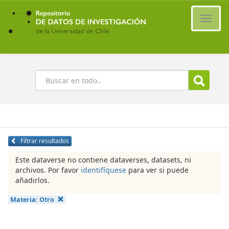
Ir
al
Cambi
contenido
naveg
principal
Buscar
Filtrar resultados
Este dataverse no contiene dataverses, datasets, ni
archivos. Por favor
identifíquese
para ver si puede
añadirlos.
Materia:
Otro