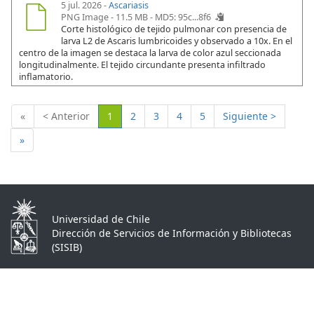
5 jul. 2026 -
Ascariasis
PNG Image - 11.5 MB -
MD5: 95c...8f6
Corte histológico de tejido pulmonar con presencia de
larva L2 de Ascaris lumbricoides y observado a 10x. En el
centro de la imagen se destaca la larva de color azul seccionada
longitudinalmente. El tejido circundante presenta infiltrado
inflamatorio.
(Actual)
«
< Anterior
1
2
3
4
5
Siguiente >
»
Universidad de Chile
Dirección de Servicios de Información y Bibliotecas
(SISIB)