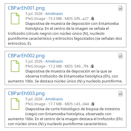
CBParEh001.png
5 jul. 2026 -
Amebiasis
PNG Image - 15.3 MB -
MD5: bf9...a27
Diapositiva de muestra de deposición con Entamoeba
histolytica. En el centro de la imagen se señala el
trofozoíto (círculo negro) con núcleo único (N), nucleolo
puntiforme característico y eritrocitos fagocitados (se señalan dos
eritrocitos, E).
CBParEh002.png
5 jul. 2026 -
Amebiasis
PNG Image - 17.2 MB -
MD5: 549...7f4
Diapositiva de muestra de deposición en la que se
observa trofozoíto de Entamoeba histolytica (Eh), con
aumento 100x. Se destaca núcleo único (N) y nucleolo puntiforme.
CBParEh003.png
5 jul. 2026 -
Amebiasis
PNG Image - 17.7 MB -
MD5: c43...044
Diapositiva de corte histológico de biopsia de intestino
(ciego) con Entamoeba histolytica, observado con
aumento 100x. En el centro de la imagen destaca el trofozoíto (Eh)
con núcleo único (N) y nucleolo puntiforme característico.