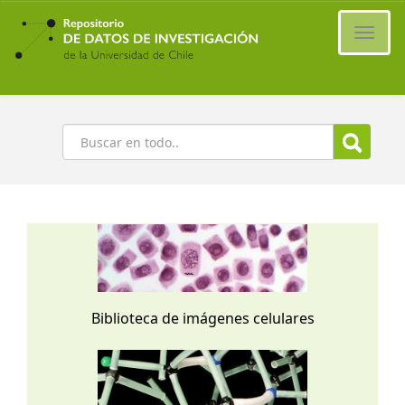
Ir
al
Cambi
contenido
naveg
principal
Buscar
Biblioteca de imágenes celulares