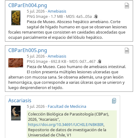
CBParEh004.png
5 jul. 2026 -
Amebiasis
PNG Image - 1.7 MB -
MD5: 4a5...05a
Pieza de Museo. Absceso hepático amebiano. Corte
sagital de hígado humano en que se observan lesiones
focales remanentes que consisten en cavidades abscedadas que
ocupan parcialmente el espacio del lóbulo hepático.
CBParEh005.png
5 jul. 2026 -
Amebiasis
PNG Image - 692.8 KB -
MD5: 0d7...467
Pieza de Museo. Caso humano de amebiasis intestinal.
El colon presenta múltiples lesiones ulceradas que
alternan con mucosa sana. Se observa además, una gran lesión
hemorrágica, que corresponde a varias úlceras que se unieron y
luego desprendieron el tejido.
Ascariasis
5 jul. 2026
-
Facultad de Medicina
Colección Biológica de Parasitología (CBPar),
2026, "Ascariasis",
https://doi.org/10.34691/UCHILE/NBKBIR
,
Repositorio de datos de investigación de la
Universidad de Chile, V1