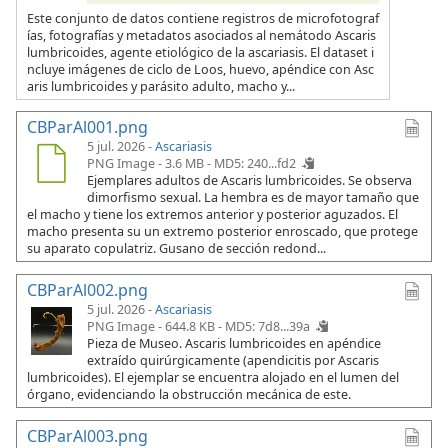
Este conjunto de datos contiene registros de microfotograf
ías, fotografías y metadatos asociados al nemátodo Ascaris
lumbricoides, agente etiológico de la ascariasis. El dataset i
ncluye imágenes de ciclo de Loos, huevo, apéndice con Asc
aris lumbricoides y parásito adulto, macho y...
CBParAl001.png
5 jul. 2026 -
Ascariasis
PNG Image - 3.6 MB -
MD5: 240...fd2
Ejemplares adultos de Ascaris lumbricoides. Se observa
dimorfismo sexual. La hembra es de mayor tamaño que
el macho y tiene los extremos anterior y posterior aguzados. El
macho presenta su un extremo posterior enroscado, que protege
su aparato copulatriz. Gusano de sección redond...
CBParAl002.png
5 jul. 2026 -
Ascariasis
PNG Image - 644.8 KB -
MD5: 7d8...39a
Pieza de Museo. Ascaris lumbricoides en apéndice
extraído quirúrgicamente (apendicitis por Ascaris
lumbricoides). El ejemplar se encuentra alojado en el lumen del
órgano, evidenciando la obstrucción mecánica de este.
CBParAl003.png