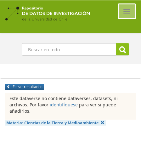
Ir
al
Cambi
contenido
naveg
principal
Buscar
Filtrar resultados
Este dataverse no contiene dataverses, datasets, ni
archivos. Por favor
identifíquese
para ver si puede
añadirlos.
Materia:
Ciencias de la Tierra y Medioambiente