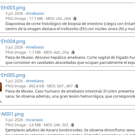
rEh003.png
5 jul. 2026 -
Amebiasis
PNG Image - 17.7 MB -
MD5: c43...044
Diapositiva de corte histológico de biopsia de intestino (ciego) con Ent
centro de la imagen destaca el trofozoíto (Eh) con núcleo único (N) y nuc
rEh004.png
5 jul. 2026 -
Amebiasis
PNG Image - 1.7 MB -
MD5: 4a5...05a
Pieza de Museo. Absceso hepático amebiano. Corte sagital de hígado h
que consisten en cavidades abscedadas que ocupan parcialmente el espac
rEh005.png
5 jul. 2026 -
Amebiasis
PNG Image - 692.8 KB -
MD5: 0d7...467
Pieza de Museo. Caso humano de amebiasis intestinal. El colon presenta
sana. Se observa además, una gran lesión hemorrágica, que corresponde 
o.
rAl001.png
5 jul. 2026 -
Ascariasis
PNG Image - 3.6 MB -
MD5: 240...fd2
Ejemplares adultos de Ascaris lumbricoides. Se observa dimorfismo sex