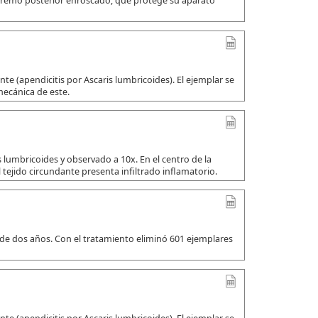
xtremo posterior enroscado, que protege su aparato
e (apendicitis por Ascaris lumbricoides). El ejemplar se
mecánica de este.
 lumbricoides y observado a 10x. En el centro de la
 tejido circundante presenta infiltrado inflamatorio.
 de dos años. Con el tratamiento eliminó 601 ejemplares