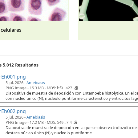
 celulares
e 5.012 Resultados
rEh001.png
5 jul. 2026 -
Amebiasis
PNG Image - 15.3 MB -
MD5: bf9...a27
Diapositiva de muestra de deposición con Entamoeba histolytica. En el cen
con núcleo único (N), nucleolo puntiforme característico y eritrocitos fago
rEh002.png
5 jul. 2026 -
Amebiasis
PNG Image - 17.2 MB -
MD5: 549...7f4
Diapositiva de muestra de deposición en la que se observa trofozoíto de
destaca núcleo único (N) y nucleolo puntiforme.