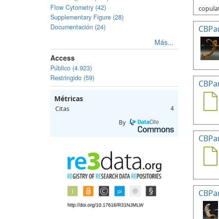
Flow Cytometry (42)
copulat
Supplementary Figure (28)
Documentación (24)
CBPa
Más...
Access
Público (4.923)
Restringido (59)
CBPa
Métricas
Citas
4
By
CBPa
CBPa