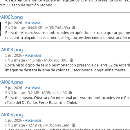
los extremos anterior y posterior aguzados. El macho presenta su un e
riz. Gusano de sección redond...
rAl002.png
5 jul. 2026 -
Ascariasis
PNG Image - 644.8 KB -
MD5: 7d8...39a
Pieza de Museo. Ascaris lumbricoides en apéndice extraído quirúrgicament
encuentra alojado en el lumen del órgano, evidenciando la obstrucción 
rAl003.png
5 jul. 2026 -
Ascariasis
PNG Image - 11.5 MB -
MD5: 95c...8f6
Corte histológico de tejido pulmonar con presencia de larva L2 de Ascaris
imagen se destaca la larva de color azul seccionada longitudinalmente. El
rAl004.png
5 jul. 2026 -
Ascariasis
PNG Image - 3.2 MB -
MD5: ecd...d90
Pieza de museo. Obstrucción intestinal por Ascaris lumbricoides en niño
(Caso del Dr. Carlos Pérez Baladrón, Chile).
rAl005.png
5 jul. 2026 -
Ascariasis
PNG Image - 427.9 KB -
MD5: ba9...efd