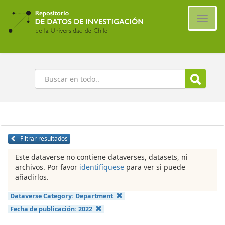
Ir
al
Cambi
contenido
naveg
principal
Buscar
Filtrar resultados
Este dataverse no contiene dataverses, datasets, ni
archivos. Por favor
identifíquese
para ver si puede
añadirlos.
Dataverse Category:
Department
Fecha de publicación:
2022