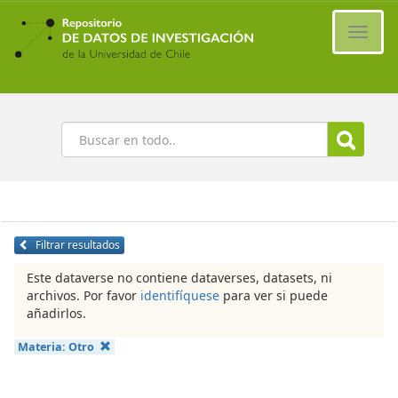
Ir
al
Cambi
contenido
naveg
principal
Buscar
Filtrar resultados
Este dataverse no contiene dataverses, datasets, ni
archivos. Por favor
identifíquese
para ver si puede
añadirlos.
Materia:
Otro