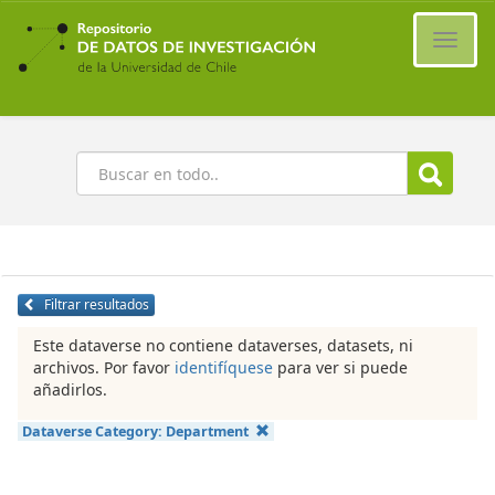
Ir
al
Cambi
contenido
naveg
principal
Buscar
Filtrar resultados
Este dataverse no contiene dataverses, datasets, ni
archivos. Por favor
identifíquese
para ver si puede
añadirlos.
Dataverse Category:
Department