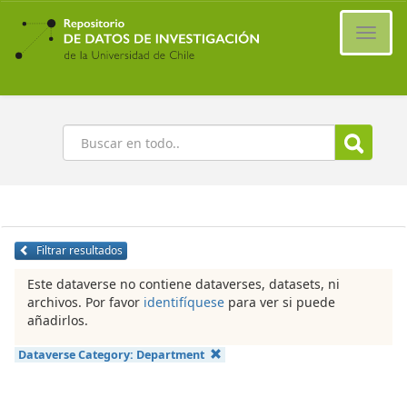
Ir
al
Cambi
contenido
naveg
principal
Buscar
Filtrar resultados
Este dataverse no contiene dataverses, datasets, ni
archivos. Por favor
identifíquese
para ver si puede
añadirlos.
Dataverse Category:
Department