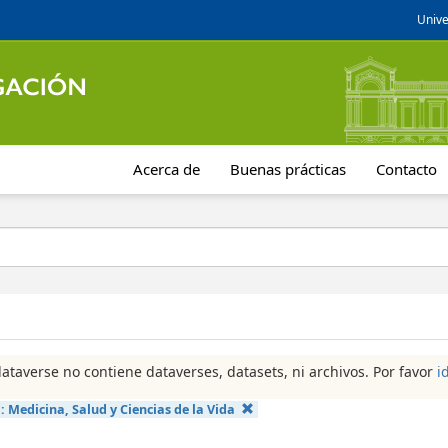
Unive
Acerca de
Buenas prácticas
Contacto
dataverse no contiene dataverses, datasets, ni archivos. Por favor
i
a:
Medicina, Salud y Ciencias de la Vida