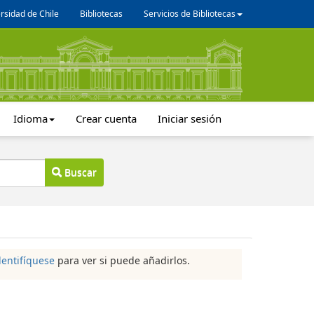
rsidad de Chile
Bibliotecas
Servicios de Bibliotecas
Idioma
Crear cuenta
Iniciar sesión
Buscar
dentifíquese
para ver si puede añadirlos.