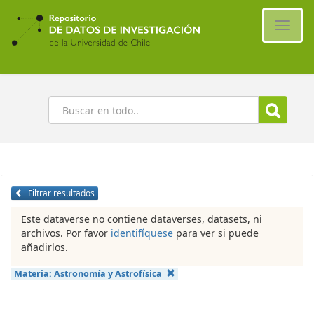
Ir
al
Cambi
contenido
naveg
principal
Buscar
Filtrar resultados
Este dataverse no contiene dataverses, datasets, ni
archivos. Por favor
identifíquese
para ver si puede
añadirlos.
Materia:
Astronomía y Astrofísica