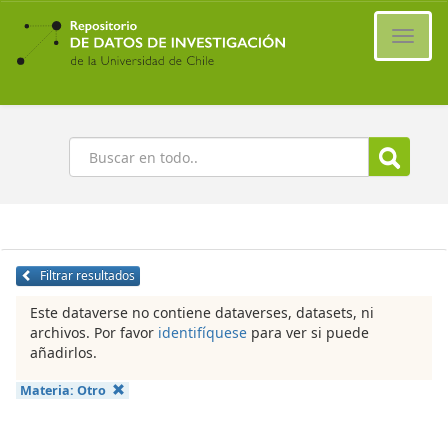
Ir
al
Cambi
contenido
naveg
principal
Buscar
Filtrar resultados
Este dataverse no contiene dataverses, datasets, ni
archivos. Por favor
identifíquese
para ver si puede
añadirlos.
Materia:
Otro