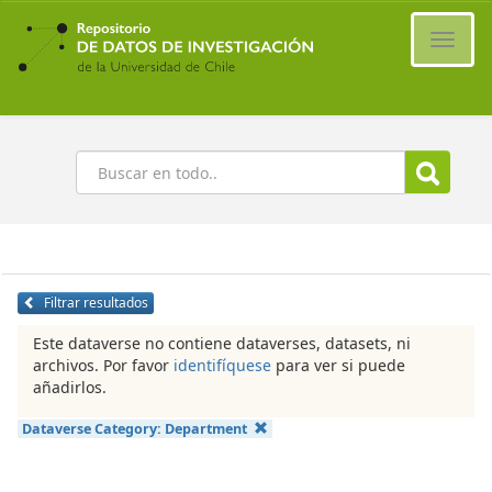
Ir
al
Cambi
contenido
naveg
principal
Buscar
Filtrar resultados
Este dataverse no contiene dataverses, datasets, ni
archivos. Por favor
identifíquese
para ver si puede
añadirlos.
Dataverse Category:
Department