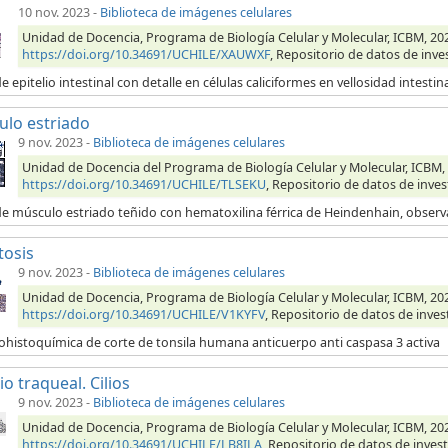
10 nov. 2023
-
Biblioteca de imágenes celulares
Unidad de Docencia, Programa de Biología Celular y Molecular, ICBM, 2023,
https://doi.org/10.34691/UCHILE/XAUWXF
, Repositorio de datos de inve
e epitelio intestinal con detalle en células caliciformes en vellosidad intestin
lo estriado
9 nov. 2023
-
Biblioteca de imágenes celulares
Unidad de Docencia del Programa de Biología Celular y Molecular, ICBM, 
https://doi.org/10.34691/UCHILE/TLSEKU
, Repositorio de datos de inves
de músculo estriado teñido con hematoxilina férrica de Heindenhain, obser
tosis
9 nov. 2023
-
Biblioteca de imágenes celulares
Unidad de Docencia, Programa de Biología Celular y Molecular, ICBM, 202
https://doi.org/10.34691/UCHILE/V1KYFV
, Repositorio de datos de inves
histoquímica de corte de tonsila humana anticuerpo anti caspasa 3 activa
io traqueal. Cilios
9 nov. 2023
-
Biblioteca de imágenes celulares
Unidad de Docencia, Programa de Biología Celular y Molecular, ICBM, 2023,
https://doi.org/10.34691/UCHILE/LB8ILA
, Repositorio de datos de invest