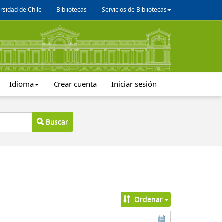
rsidad de Chile
Bibliotecas
Servicios de Bibliotecas
Idioma
Crear cuenta
Iniciar sesión
Buscar
Ordenar