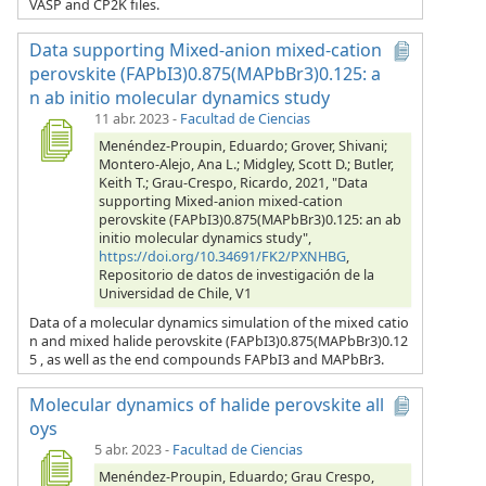
VASP and CP2K files.
Data supporting Mixed-anion mixed-cation
perovskite (FAPbI3)0.875(MAPbBr3)0.125: a
n ab initio molecular dynamics study
11 abr. 2023
-
Facultad de Ciencias
Menéndez-Proupin, Eduardo; Grover, Shivani;
Montero-Alejo, Ana L.; Midgley, Scott D.; Butler,
Keith T.; Grau-Crespo, Ricardo, 2021, "Data
supporting Mixed-anion mixed-cation
perovskite (FAPbI3)0.875(MAPbBr3)0.125: an ab
initio molecular dynamics study",
https://doi.org/10.34691/FK2/PXNHBG
,
Repositorio de datos de investigación de la
Universidad de Chile, V1
Data of a molecular dynamics simulation of the mixed catio
n and mixed halide perovskite (FAPbI3)0.875(MAPbBr3)0.12
5 , as well as the end compounds FAPbI3 and MAPbBr3.
Molecular dynamics of halide perovskite all
oys
5 abr. 2023
-
Facultad de Ciencias
Menéndez-Proupin, Eduardo; Grau Crespo,