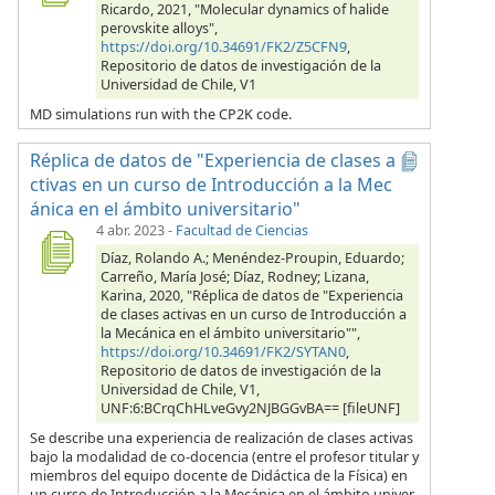
Ricardo, 2021, "Molecular dynamics of halide
perovskite alloys",
https://doi.org/10.34691/FK2/Z5CFN9
,
Repositorio de datos de investigación de la
Universidad de Chile, V1
MD simulations run with the CP2K code.
Réplica de datos de "Experiencia de clases a
ctivas en un curso de Introducción a la Mec
ánica en el ámbito universitario"
4 abr. 2023
-
Facultad de Ciencias
Díaz, Rolando A.; Menéndez-Proupin, Eduardo;
Carreño, María José; Díaz, Rodney; Lizana,
Karina, 2020, "Réplica de datos de "Experiencia
de clases activas en un curso de Introducción a
la Mecánica en el ámbito universitario"",
https://doi.org/10.34691/FK2/SYTAN0
,
Repositorio de datos de investigación de la
Universidad de Chile, V1,
UNF:6:BCrqChHLveGvy2NJBGGvBA== [fileUNF]
Se describe una experiencia de realización de clases activas
bajo la modalidad de co-docencia (entre el profesor titular y
miembros del equipo docente de Didáctica de la Física) en
un curso de Introducción a la Mecánica en el ámbito univer