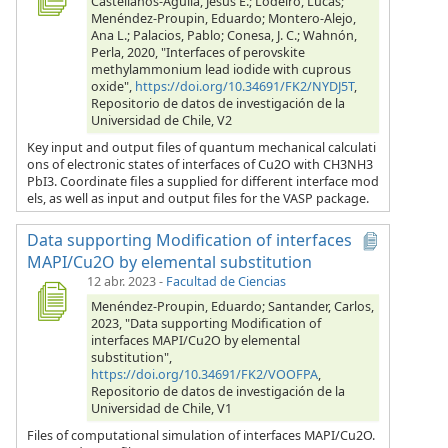
Castellanos-Águila, Jesús E.; Lodeiro, Lucas;
Menéndez-Proupin, Eduardo; Montero-Alejo,
Ana L.; Palacios, Pablo; Conesa, J. C.; Wahnón,
Perla, 2020, "Interfaces of perovskite
methylammonium lead iodide with cuprous
oxide",
https://doi.org/10.34691/FK2/NYDJ5T
,
Repositorio de datos de investigación de la
Universidad de Chile, V2
Key input and output files of quantum mechanical calculati
ons of electronic states of interfaces of Cu2O with CH3NH3
PbI3. Coordinate files a supplied for different interface mod
els, as well as input and output files for the VASP package.
Data supporting Modification of interfaces
MAPI/Cu2O by elemental substitution
12 abr. 2023
-
Facultad de Ciencias
Menéndez-Proupin, Eduardo; Santander, Carlos,
2023, "Data supporting Modification of
interfaces MAPI/Cu2O by elemental
substitution",
https://doi.org/10.34691/FK2/VOOFPA
,
Repositorio de datos de investigación de la
Universidad de Chile, V1
Files of computational simulation of interfaces MAPI/Cu2O.