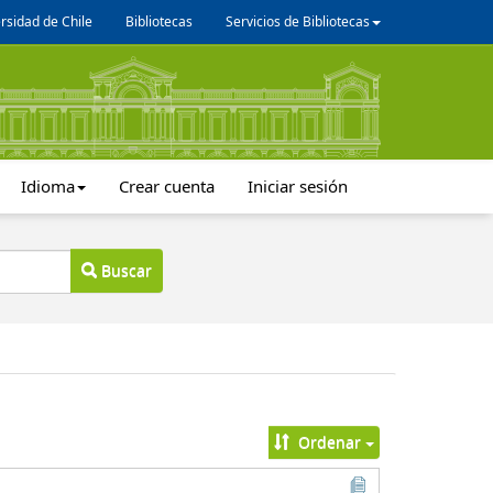
rsidad de Chile
Bibliotecas
Servicios de Bibliotecas
Idioma
Crear cuenta
Iniciar sesión
Buscar
Ordenar