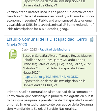
Repositorio de datos de investigación de la
Universidad de Chile, V1
Version of the dataset used in the paper "Colorectal cancer
trends in Chile: a Latin-American country with marked socio
economic inequities". Public and anonymized data originall
y available at DEIS: https://deis.minsal.cl/ Some redundant f
ields (descriptions for ICD-10 codes, geog...
Estudio Comunal de la Discapacidad, Cerro
Navia 2020
5 abr. 2023
-
Facultad de Medicina
Besoain-Saldaña, Alvaro; Tamayo Rozas, Mauro;
Rebolledo Sanhueza, Jame; Gallardo Lobos,
Francisca; Leiva Valdés, Julio; Peña, Felipe, 2022,
"Estudio Comunal de la Discapacidad, Cerro
Navia 2020",
https://doi.org/10.34691/FK2/NLOKIX
,
Repositorio de datos de investigación de la
Universidad de Chile, V1
Primer Estudio Comunal de Discapacidad de la comuna de
Cerro Navia, que constituye la primera radiografía en nuest
ro país que pesquisa la prevalencia de discapacidad a nivel c
omunal. En el estudio, que contó con apoyo de la Organiza
ción Mundial de la Salud, el Servicio Nacional d...