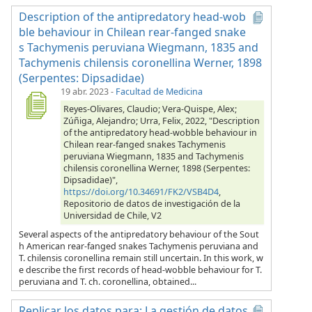
Description of the antipredatory head-wob
ble behaviour in Chilean rear-fanged snake
s Tachymenis peruviana Wiegmann, 1835 and
Tachymenis chilensis coronellina Werner, 1898
(Serpentes: Dipsadidae)
19 abr. 2023
-
Facultad de Medicina
Reyes-Olivares, Claudio; Vera-Quispe, Alex;
Zúñiga, Alejandro; Urra, Felix, 2022, "Description
of the antipredatory head-wobble behaviour in
Chilean rear-fanged snakes Tachymenis
peruviana Wiegmann, 1835 and Tachymenis
chilensis coronellina Werner, 1898 (Serpentes:
Dipsadidae)",
https://doi.org/10.34691/FK2/VSB4D4
,
Repositorio de datos de investigación de la
Universidad de Chile, V2
Several aspects of the antipredatory behaviour of the Sout
h American rear-fanged snakes Tachymenis peruviana and
T. chilensis coronellina remain still uncertain. In this work, w
e describe the first records of head-wobble behaviour for T.
peruviana and T. ch. coronellina, obtained...
Replicar los datos para: La gestión de datos