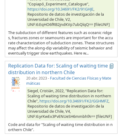
"Copiapó_Experiment_Catalogue",
https://doi.org/10.34691/FK2/91GHJE
,
Repositorio de datos de investigación de la
Universidad de Chile, V2,
UNF:6:EqHO6fRB2jndKVp7ubQlqQ== [fileUNF]
The subduction of different features such as oceanic ridge
s, fractures zones or seamounts are important for the accu
rate characterization of subduction zones. These structures
may affect the along-dip variability of seismic behavior and
eventually trigger slow earthquakes. Here w...
Replication Data for: Scaling of waiting time
distribution in northern Chile
20 abr. 2023
-
Facultad de Ciencias Físicas y Mate
máticas
Siegel, Cristián, 2022, "Replication Data for:
Scaling of waiting time distribution in northern
Chile",
https://doi.org/10.34691/FK2/GGHMFZ
,
Repositorio de datos de investigación de la
Universidad de Chile, V4,
UNF:6:yrKwEx3PvENUeSH6mmbhfA== [fileUNF]
Code and data for "Scaling of waiting time distribution in n
orthern Chile".