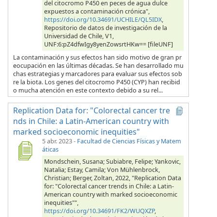
del citocromo P450 en peces de agua dulce
expuestos a contaminación crónica",
https://doi.org/10.34691/UCHILE/QL5IDX
,
Repositorio de datos de investigación de la
Universidad de Chile, V1,
UNF:6:pZ4dfwIgy8yenZowsrtHKw== [fileUNF]
La contaminación y sus efectos han sido motivo de gran pr
eocupación en las últimas décadas. Se han desarrollado mu
chas estrategias y marcadores para evaluar sus efectos sob
re la biota. Los genes del citocromo P450 (CYP) han recibid
o mucha atención en este contexto debido a su rel...
Replication Data for: "Colorectal cancer tre
nds in Chile: a Latin-American country with
marked socioeconomic inequities"
5 abr. 2023
-
Facultad de Ciencias Físicas y Matem
áticas
Mondschein, Susana; Subiabre, Felipe; Yankovic,
Natalia; Estay, Camila; Von Mühlenbrock,
Christian; Berger, Zoltan, 2022, "Replication Data
for: "Colorectal cancer trends in Chile: a Latin-
American country with marked socioeconomic
inequities"",
https://doi.org/10.34691/FK2/WUQXZP
,