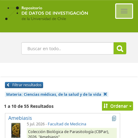
Ir
al
Cambi
contenido
naveg
principal
Buscar
Filtrar resultados
Materia:
Ciencias médicas, de la salud y de la vida
Ordenar
1 a 10 de 55 Resultados
Amebiasis
5 jul. 2026
-
Facultad de Medicina
Colección Biológica de Parasitología (CBPar),
2026, "Amebiasis",