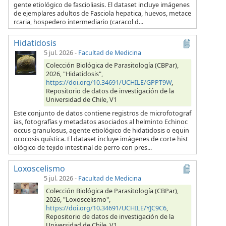
gente etiológico de fascioliasis. El dataset incluye imágenes
de ejemplares adultos de Fasciola hepatica, huevos, metace
rcaria, hospedero intermediario (caracol d...
Hidatidosis
5 jul. 2026
-
Facultad de Medicina
Colección Biológica de Parasitología (CBPar),
2026, "Hidatidosis",
https://doi.org/10.34691/UCHILE/GPPT9W
,
Repositorio de datos de investigación de la
Universidad de Chile, V1
Este conjunto de datos contiene registros de microfotograf
ías, fotografías y metadatos asociados al helminto Echinoc
occus granulosus, agente etiológico de hidatidosis o equin
ococosis quística. El dataset incluye imágenes de corte hist
ológico de tejido intestinal de perro con pres...
Loxoscelismo
5 jul. 2026
-
Facultad de Medicina
Colección Biológica de Parasitología (CBPar),
2026, "Loxoscelismo",
https://doi.org/10.34691/UCHILE/YJC9C6
,
Repositorio de datos de investigación de la
Universidad de Chile, V1