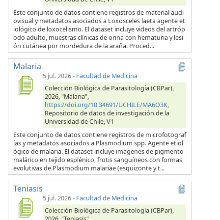
Este conjunto de datos contiene registros de material audi
ovisual y metadatos asociados a Loxosceles laeta agente et
iológico de loxocelismo. El dataset incluye videos del artróp
odo adulto, muestras clínicas de orina con hematuria y lesi
ón cutánea por mordedura de la araña. Proced...
Malaria
5 jul. 2026
-
Facultad de Medicina
Colección Biológica de Parasitología (CBPar),
2026, "Malaria",
https://doi.org/10.34691/UCHILE/MA6O3K
,
Repositorio de datos de investigación de la
Universidad de Chile, V1
Este conjunto de datos contiene registros de microfotograf
ías y metadatos asociados a Plasmodium spp. Agente etiol
ógico de malaria. El dataset incluye imágenes de pigmento
malárico en tejido esplénico, frotis sanguíneos con formas
evolutivas de Plasmodium malariae (esquizonte y t...
Teniasis
5 jul. 2026
-
Facultad de Medicina
Colección Biológica de Parasitología (CBPar),
2026, "Teniasis",