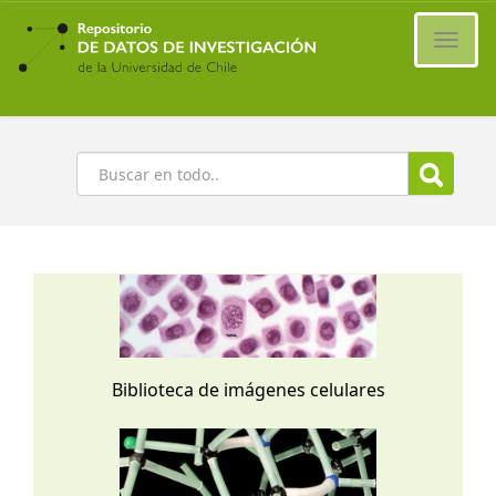
Ir
al
Cambi
contenido
naveg
principal
Buscar
Biblioteca de imágenes celulares