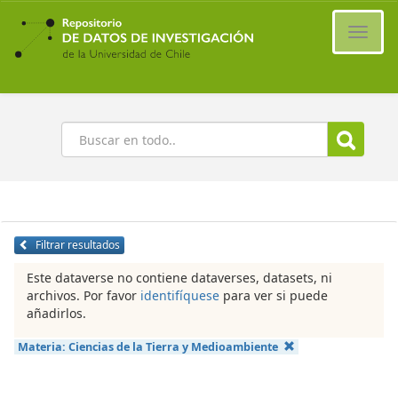
Ir
al
Cambi
contenido
naveg
principal
Buscar
Filtrar resultados
Este dataverse no contiene dataverses, datasets, ni
archivos. Por favor
identifíquese
para ver si puede
añadirlos.
Materia:
Ciencias de la Tierra y Medioambiente