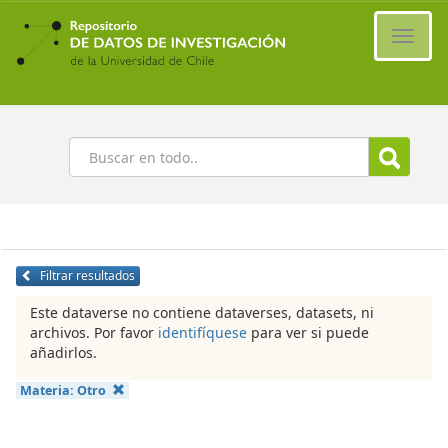
Ir
al
Cambi
contenido
naveg
principal
Buscar
Filtrar resultados
Este dataverse no contiene dataverses, datasets, ni
archivos. Por favor
identifíquese
para ver si puede
añadirlos.
Materia:
Otro