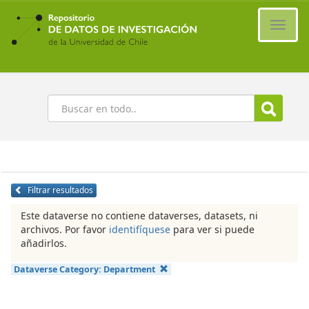
Ir
al
Cambi
contenido
naveg
principal
Buscar
Filtrar resultados
Este dataverse no contiene dataverses, datasets, ni
archivos. Por favor
identifíquese
para ver si puede
añadirlos.
Dataverse Category:
Department