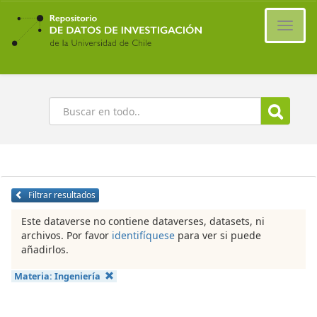
Ir
al
Cambi
contenido
naveg
principal
Buscar
Filtrar resultados
Este dataverse no contiene dataverses, datasets, ni
archivos. Por favor
identifíquese
para ver si puede
añadirlos.
Materia:
Ingeniería