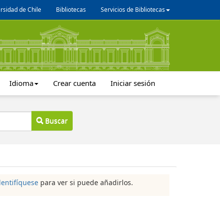
rsidad de Chile
Bibliotecas
Servicios de Bibliotecas
Idioma
Crear cuenta
Iniciar sesión
Buscar
dentifíquese
para ver si puede añadirlos.