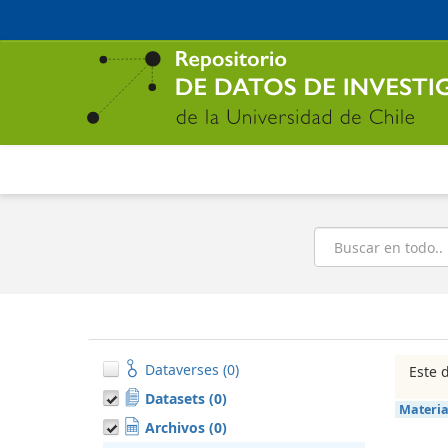
Ir
al
contenido
principal
Buscar
Dataverses (0)
Este 
Datasets (0)
Materi
Archivos (0)