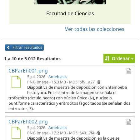
Facultad de Ciencias
Ver todas las colecciones
Filtrar resultados
Ordenar
1 a 10 de 5.012 Resultados
CBParEh001.png
5 jul. 2026 -
Amebiasis
PNG Image - 15.3 MB -
MD5: bf9...a27
Diapositiva de muestra de deposición con Entamoeba
histolytica. En el centro de la imagen se señala el
trofozoíto (círculo negro) con núcleo único (N), nucleolo
puntiforme característico y eritrocitos fagocitados (se señalan dos
eritrocitos, E).
CBParEh002.png
5 jul. 2026 -
Amebiasis
PNG Image - 17.2 MB -
MD5: 549...7f4
Diapositiva de muestra de deposición en la que se