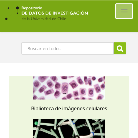
Ir
al
Cambi
contenido
naveg
principal
Buscar
Biblioteca de imágenes celulares