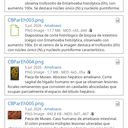
observa trofozoíto de Entamoeba histolytica (Eh), con
aumento 100x. Se destaca núcleo único (N) y nucleolo puntiforme.
CBParEh003.png
5 jul. 2026 -
Amebiasis
PNG Image - 17.7 MB -
MD5: c43...044
Diapositiva de corte histológico de biopsia de intestino
(ciego) con Entamoeba histolytica, observado con
aumento 100x. En el centro de la imagen destaca el trofozoíto (Eh)
con núcleo único (N) y nucleolo puntiforme característico.
CBParEh004.png
5 jul. 2026 -
Amebiasis
PNG Image - 1.7 MB -
MD5: 4a5...05a
Pieza de Museo. Absceso hepático amebiano. Corte
sagital de hígado humano en que se observan lesiones
focales remanentes que consisten en cavidades abscedadas que
ocupan parcialmente el espacio del lóbulo hepático.
CBParEh005.png
5 jul. 2026 -
Amebiasis
PNG Image - 692.8 KB -
MD5: 0d7...467
Pieza de Museo. Caso humano de amebiasis intestinal.
El colon presenta múltiples lesiones ulceradas que