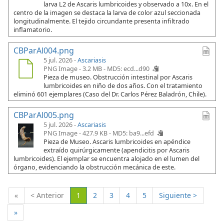
larva L2 de Ascaris lumbricoides y observado a 10x. En el
centro de la imagen se destaca la larva de color azul seccionada
longitudinalmente. El tejido circundante presenta infiltrado
inflamatorio.
CBParAl004.png
5 jul. 2026 -
Ascariasis
PNG Image - 3.2 MB -
MD5: ecd...d90
Pieza de museo. Obstrucción intestinal por Ascaris
lumbricoides en niño de dos años. Con el tratamiento
eliminó 601 ejemplares (Caso del Dr. Carlos Pérez Baladrón, Chile).
CBParAl005.png
5 jul. 2026 -
Ascariasis
PNG Image - 427.9 KB -
MD5: ba9...efd
Pieza de Museo. Ascaris lumbricoides en apéndice
extraído quirúrgicamente (apendicitis por Ascaris
lumbricoides). El ejemplar se encuentra alojado en el lumen del
órgano, evidenciando la obstrucción mecánica de este.
(Actual)
«
< Anterior
1
2
3
4
5
Siguiente >
»