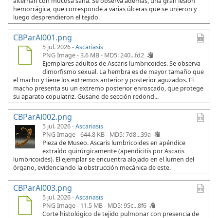
alternan con mucosa sana. Se observa además, una gran lesión
hemorrágica, que corresponde a varias úlceras que se unieron y
luego desprendieron el tejido.
CBParAl001.png
5 jul. 2026 -
Ascariasis
PNG Image - 3.6 MB -
MD5: 240...fd2
Ejemplares adultos de Ascaris lumbricoides. Se observa
dimorfismo sexual. La hembra es de mayor tamaño que
el macho y tiene los extremos anterior y posterior aguzados. El
macho presenta su un extremo posterior enroscado, que protege
su aparato copulatriz. Gusano de sección redond...
CBParAl002.png
5 jul. 2026 -
Ascariasis
PNG Image - 644.8 KB -
MD5: 7d8...39a
Pieza de Museo. Ascaris lumbricoides en apéndice
extraído quirúrgicamente (apendicitis por Ascaris
lumbricoides). El ejemplar se encuentra alojado en el lumen del
órgano, evidenciando la obstrucción mecánica de este.
CBParAl003.png
5 jul. 2026 -
Ascariasis
PNG Image - 11.5 MB -
MD5: 95c...8f6
Corte histológico de tejido pulmonar con presencia de