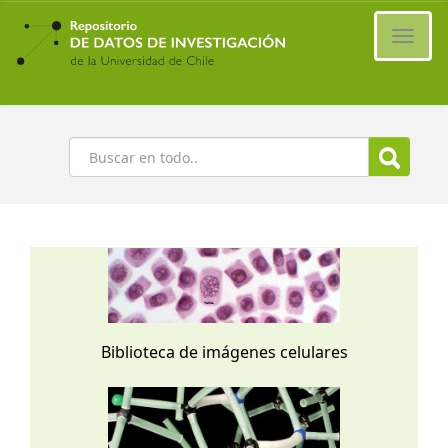
Ir
al
Cambi
contenido
naveg
principal
Buscar
Biblioteca de imágenes celulares