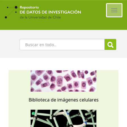
Ir
al
Cambi
contenido
naveg
principal
Buscar
Biblioteca de imágenes celulares