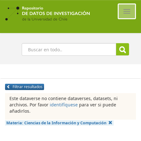
Ir
al
Cambi
contenido
naveg
principal
Buscar
Filtrar resultados
Este dataverse no contiene dataverses, datasets, ni
archivos. Por favor
identifíquese
para ver si puede
añadirlos.
Materia:
Ciencias de la Información y Computación