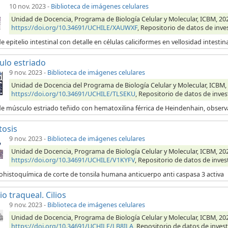
10 nov. 2023
-
Biblioteca de imágenes celulares
Unidad de Docencia, Programa de Biología Celular y Molecular, ICBM, 2023,
https://doi.org/10.34691/UCHILE/XAUWXF
, Repositorio de datos de inve
e epitelio intestinal con detalle en células caliciformes en vellosidad intestin
lo estriado
9 nov. 2023
-
Biblioteca de imágenes celulares
Unidad de Docencia del Programa de Biología Celular y Molecular, ICBM, 
https://doi.org/10.34691/UCHILE/TLSEKU
, Repositorio de datos de inves
de músculo estriado teñido con hematoxilina férrica de Heindenhain, obser
tosis
9 nov. 2023
-
Biblioteca de imágenes celulares
Unidad de Docencia, Programa de Biología Celular y Molecular, ICBM, 202
https://doi.org/10.34691/UCHILE/V1KYFV
, Repositorio de datos de inves
histoquímica de corte de tonsila humana anticuerpo anti caspasa 3 activa
io traqueal. Cilios
9 nov. 2023
-
Biblioteca de imágenes celulares
Unidad de Docencia, Programa de Biología Celular y Molecular, ICBM, 2023,
https://doi.org/10.34691/UCHILE/LB8ILA
, Repositorio de datos de invest