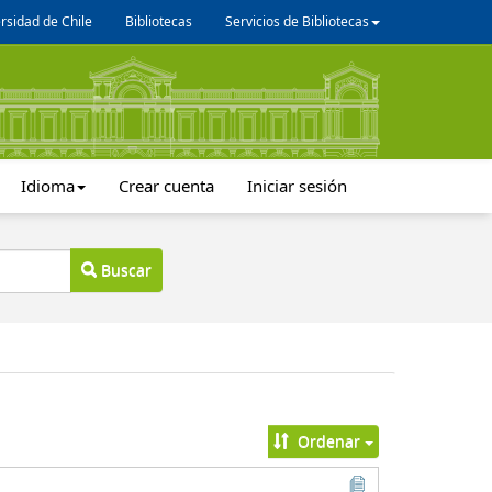
rsidad de Chile
Bibliotecas
Servicios de Bibliotecas
Idioma
Crear cuenta
Iniciar sesión
Buscar
Ordenar