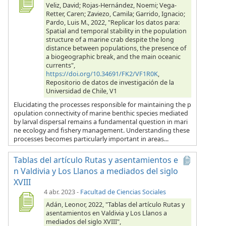
Veliz, David; Rojas-Hernández, Noemi; Vega-
Retter, Caren; Zaviezo, Camila; Garrido, Ignacio;
Pardo, Luis M., 2022, "Replicar los datos para:
Spatial and temporal stability in the population
structure of a marine crab despite the long
distance between populations, the presence of
a biogeographic break, and the main oceanic
currents",
https://doi.org/10.34691/FK2/VF1R0K
,
Repositorio de datos de investigación de la
Universidad de Chile, V1
Elucidating the processes responsible for maintaining the p
opulation connectivity of marine benthic species mediated
by larval dispersal remains a fundamental question in mari
ne ecology and fishery management. Understanding these
processes becomes particularly important in areas...
Tablas del artículo Rutas y asentamientos e
n Valdivia y Los Llanos a mediados del siglo
XVIII
4 abr. 2023
-
Facultad de Ciencias Sociales
Adán, Leonor, 2022, "Tablas del artículo Rutas y
asentamientos en Valdivia y Los Llanos a
mediados del siglo XVIII",