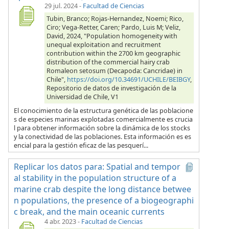
29 jul. 2024
-
Facultad de Ciencias
Tubin, Branco; Rojas-Hernandez, Noemi; Rico,
Ciro; Vega-Retter, Caren; Pardo, Luis M; Veliz,
David, 2024, "Population homogeneity with
unequal exploitation and recruitment
contribution within the 2700 km geographic
distribution of the commercial hairy crab
Romaleon setosum (Decapoda: Cancridae) in
Chile",
https://doi.org/10.34691/UCHILE/BEIBGY
,
Repositorio de datos de investigación de la
Universidad de Chile, V1
El conocimiento de la estructura genética de las poblacione
s de especies marinas explotadas comercialmente es crucia
l para obtener información sobre la dinámica de los stocks
y la conectividad de las poblaciones. Esta información es es
encial para la gestión eficaz de las pesquerí...
Replicar los datos para: Spatial and tempor
al stability in the population structure of a
marine crab despite the long distance betwee
n populations, the presence of a biogeographi
c break, and the main oceanic currents
4 abr. 2023
-
Facultad de Ciencias