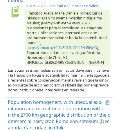
marina
20 oct. 2025
-
Facultad de Ciencias Sociales
Francisco Araos; María Daniela Torres; Carlos
Hidalgo; Allan Yu Iwama; Wladimir Riquelme
Maulén; Jeremy Anbleyth-Evans, 2025,
"Conexiones para el cambio en la Patagonia
Norte, Chile: Acciones intermediarias que
promueven transiciones hacia la sostenibilidad
marina",
https://doi.org/10.34691/UCHILE/HBNAOJ
,
Repositorio de datos de investigación de la
Universidad de Chile, V1,
UNF:6:kezmL62sQ9BVK0eG/cf8zA== [fileUNF]
Las acciones intermedias son un factor clave para incentiva
r la transición hacia la sostenibilidad marina. Investigacione
s recientes sobre conservación marina revelan que la innov
ación surge de acciones colectivas lideradas por emprende
dores institucionales integrados en redes de...
Population homogeneity with unequal expl
oitation and recruitment contribution withi
n the 2700 km geographic distribution of the c
ommercial hairy crab Romaleon setosum (Dec
apoda: Cancridae) in Chile