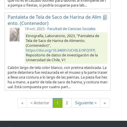
que no es el calzado idóneo para labores al intemperie de l
a pampa o fiestas, si podría ocuparse para lab...
Pantaleta de Tela de Saco de Harina de Alim
ento. (Contenedor)
19 oct. 2023
-
Facultad de Ciencias Sociales
Etnografía, Laboratorio, 2023, "Pantaleta de
Tela de Saco de Harina de Alimento.
(Contenedor)",
https://doi.org/10.34691/UCHILE/XFQYFP
,
Repositorio de datos de investigación de la
Universidad de Chile, V1
Calzón largo de tela color blanco, con pretina elasticada. La
parte delantera fue restaurada en el museo y la parte traser
a lleva una costura a lo largo de las piernas. La pieza fue hec
ha a mano, a partir de tela de saco de harina, y costura man
ual. Está compuesta por cuatro part...
(Actual)
«
< Anterior
1
2
Siguiente >
»